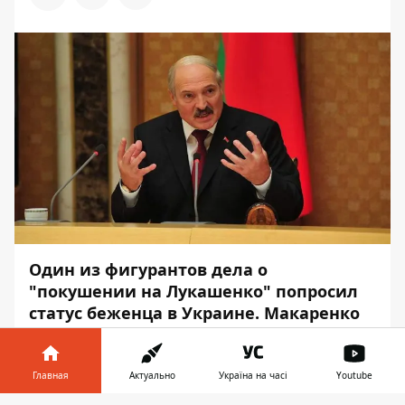
Один из фигурантов дела о
"покушении на Лукашенко" попросил
статус беженца в Украине. Макаренко
отметил, что дело против него - "явно
политическое и
сфальсифицированное".
Главная
Актуально
Україна на часі
Youtube