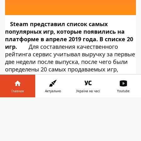
Steam представил список самых
популярных игр, которые появились на
платформе в апреле 2019 года. В списке 20
игр.
Для составления качественного
рейтинга сервис учитывал выручку за первые
две недели после выпуска, после чего были
определены 20 самых продаваемых игр,
которые в итоге были упорядочены по дате
выхода.
Об этом сообщает
Информатор Tech
со ссылкой на
Главная
Актуально
Україна на часі
Youtube
Steam
.
Информатор в
Топ-20 игр за апрель:
Скачать
телефоне
👉
Totally Accurate Battle Simulator
.
Тактическая игра, основанная на
странноватой физике. Выпущена в раннем