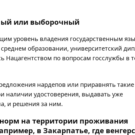
ный или выборочный
ющим уровень владения государственным яз
м среднем образовании, университетский ди
сь Нацагентством по вопросам госслужбы в 
редложения нардепов или приравнять такие
ри наличии удостоверения, выдавать уже
а, и решения за ним.
х норм на территории проживания
пример, в Закарпатье, где венгер