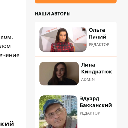
НАШИ АВТОРЫ
Ольга
ыком,
Палий
РЕДАКТОР
плом
течение
Лина
Киндратюк
ADMIN
Эдуард
Бакканский
РЕДАКТОР
ский