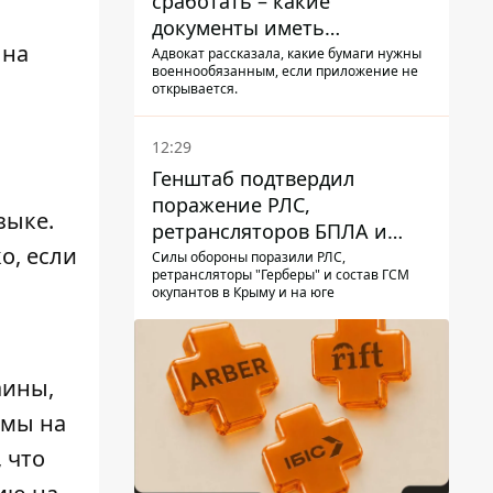
сработать – какие
документы иметь
 на
мужчинам, чтобы не
Адвокат рассказала, какие бумаги нужны
военнообязанным, если приложение не
попасть в ТЦК
открывается.
12:29
Генштаб подтвердил
поражение РЛС,
зыке.
ретрансляторов БПЛА и
о, если
других военных объектов
Силы обороны поразили РЛС,
ретрансляторы "Герберы" и состав ГСМ
РФ в Крыму и на юге
окупантов в Крыму и на юге
аины,
рмы на
 что