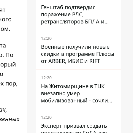
Генштаб подтвердил
ят
поражение РЛС,
ного
ретрансляторов БПЛА и
ком.
других военных объектов
РФ в Крыму и на юге
12:20
та
Военные получили новые
скидки в программе Плюсы
о. По
от ARBER, ИБИС и RIFT
торый
во
12:20
х пор,
На Житомирщине в ТЦК
внезапно умер
мобилизованный - сочли
годным и сразу
ач,
остановилось сердце
12:20
венных
Эксперт призвал создать
подразделения БпЛА для