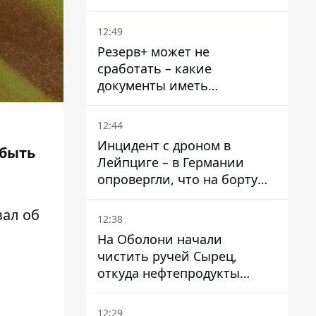
при смерти в тюрьме, где
его пытали и делали
12:49
инъекции
Резерв+ может не
сработать – какие
документы иметь
мужчинам, чтобы не
попасть в ТЦК
12:44
Инцидент с дроном в
 быть
Лейпциге – в Германии
опровергли, что на борту
украинского самолета были
оружие и боеприпасы
зал
об
12:38
На Оболони начали
чистить ручей Сырец,
откуда нефтепродукты
попадали в озера
12:29