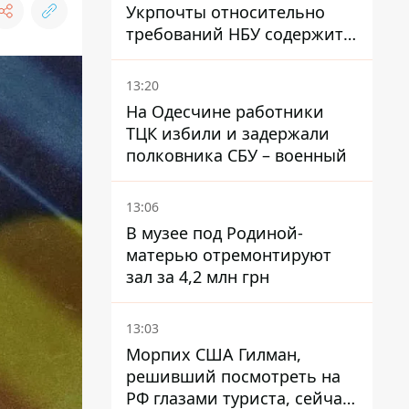
Укрпочты относительно
требований НБУ содержит
серьезные нестыковки –
депутат Ольга Василевская-
13:20
Смаглюк
На Одесчине работники
ТЦК избили и задержали
полковника СБУ – военный
13:06
В музее под Родиной-
матерью отремонтируют
зал за 4,2 млн грн
13:03
Морпих США Гилман,
решивший посмотреть на
РФ глазами туриста, сейчас