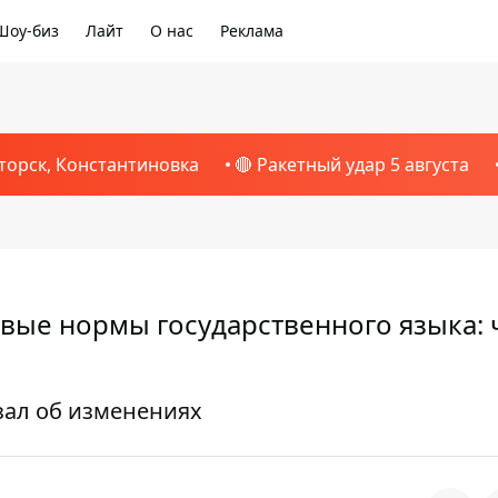
Шоу-биз
Лайт
О нас
Реклама
торск, Константиновка
🔴 Ракетный удар 5 августа
овые нормы государственного языка: 
зал об изменениях