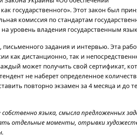
ьи Закона Украины «Об обеспечении
ак государственного». Этот закон был прин
ьная комиссия по стандартам государствен
 на уровень владения государственным язы
в, письменного задания и интервью. Эта рабо
ии как дистанционно, так и непосредственн
 каждый может получить свой сертификат, ко
етендент не наберет определенное количест
тавить повторно экзамен за 4 месяца и до те
 собственно языка, смысла предложенных зад
азать отдельные моменты, отрывки художест
н.