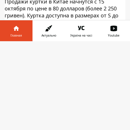
Продажи куртки в Китае начнутся с 15
октября по цене в 80 долларов (более 2 250
гривен). Куртка доступна в размерах от S до
XXL. Тем временем, умный дом перепутал
хозяина с Бэтменом и не пустил его домой.
Главная
Актуально
Україна на часі
Youtube
Информатор в
Скачать
телефоне
👉
♥
🔥
😭
😆
😡
👍