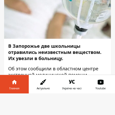
В Запорожье две школьницы
отравились неизвестным веществом.
Их увезли в больницу.
Об этом
сообщили
в областном центре
экстренной медицинской помощи
Запорожья,— передаёт
Информатор
.
Главная
Актуально
Україна на часі
Youtube
В Хортицком районе Запорожья в одной
из школ две девочки отравились
Информатор в
Скачать
неизвестным веществом, вызвали
телефоне
👉
медиков.