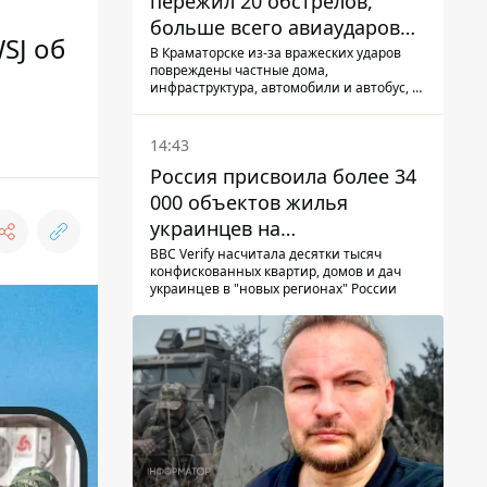
пережил 20 обстрелов,
больше всего авиаударов
SJ об
КАБ-250
В Краматорске из-за вражеских ударов
повреждены частные дома,
инфраструктура, автомобили и автобус, а
всего за сутки на Донетчине погиб один
человек и еще 15 получили ранения
14:43
Россия присвоила более 34
000 объектов жилья
украинцев на
оккупированных
BBC Verify насчитала десятки тысяч
конфискованных квартир, домов и дач
территориях -
украинцев в "новых регионах" России
расследование BBC