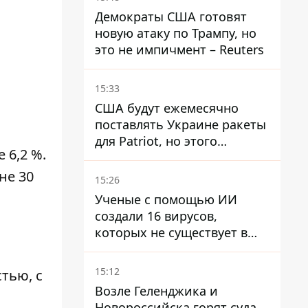
Демократы США готовят
новую атаку по Трампу, но
это не импичмент – Reuters
15:33
США будут ежемесячно
поставлять Украине ракеты
для Patriot, но этого
 6,2 %.
недостаточно – Зеленский
не 30
15:26
Ученые с помощью ИИ
создали 16 вирусов,
которых не существует в
природе
15:12
тью, с
Возле Геленджика и
Новороссийска горят суда