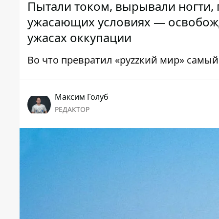
Пытали током, вырывали ногти, 
ужасающих условиях — освобожд
ужасах оккупации
Во что превратил «руzzкий мир» самы
Максим Голуб
РЕДАКТОР