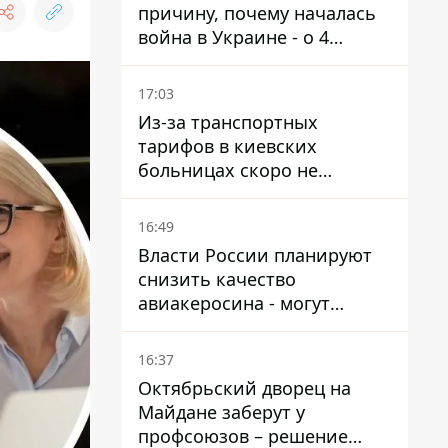
причину, почему началась
война в Украине - о 4
позициях речь не идет
17:03
Из-за транспортных
тарифов в киевских
больницах скоро не
останется медсестер и
санитарок - профессор
16:49
Голубовская
Власти России планируют
снизить качество
авиакеросина - могут
появиться проблемы с
самолетами в Якутию
16:37
Октябрьский дворец на
Майдане заберут у
профсоюзов – решение