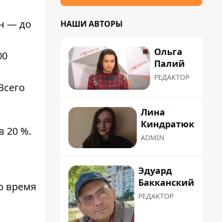
н — до
НАШИ АВТОРЫ
Ольга
00
Палий
РЕДАКТОР
Всего
Лина
Киндратюк
в 20 %.
ADMIN
Эдуард
Бакканский
о время
РЕДАКТОР