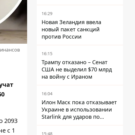
Хозяйственного суда
16:29
Новая Зеландия ввела
новый пакет санкций
против России
финансов
16:15
Трампу отказано – Сенат
США не выделил $70 млрд
на войну с Ираном
учат
60
16:04
Илон Маск пока отказывает
Украине в использовании
Starlink для ударов по
о 2093
территории России – СМИ
е с 1
15:48