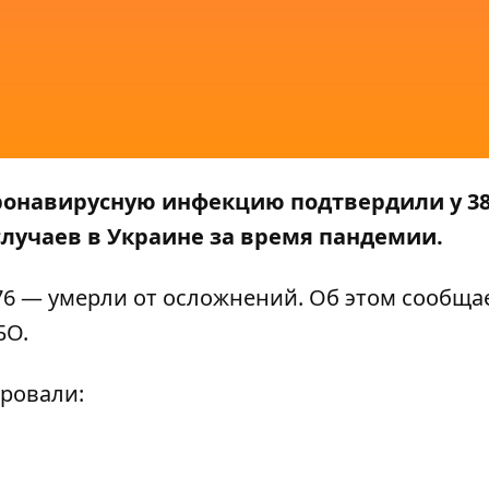
оронавирусную инфекцию подтвердили у 3
случаев в Украине за время пандемии.
76 — умерли от осложнений. Об этом сообща
БО
.
ировали: