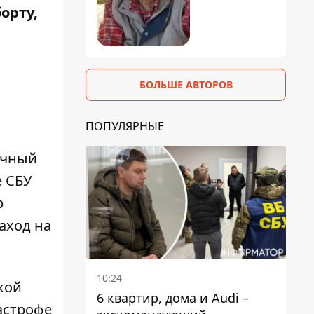
орту,
БОЛЬШЕ АВТОРОВ
ПОПУЛЯРНЫЕ
очный
е СБУ
р
заход на
10:24
кой
6 квартир, дома и Audi –
астрофе