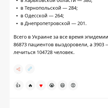
в Харьковской области — 380;
в Тернопольской — 284;
в Одесской — 264;
в Днепропетровской — 201.
Всего в Украине за все время эпидемии
86873 пациентов выздоровели, а 3903
лечиться 104728 человек.
♥
👍
🔥
😭
😆
😡