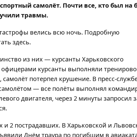
портный самолёт. Почти все, кто был на б
лучили травмы.
тастрофы велись всю ночь. Подробную
тать
здесь
.
шинство из них — курсанты Харьковского
 с офицерами курсанты выполняли трениров
, самолёт потерпел крушение. В пресс-служб
 самолётом — все полёты выполнял команди
 левого двигателя, через 2 минуты запросил 
ся.
 и 2 пострадавших. В Харьковской и Львовс
бъявили Днём траура по погибшим в авиакат