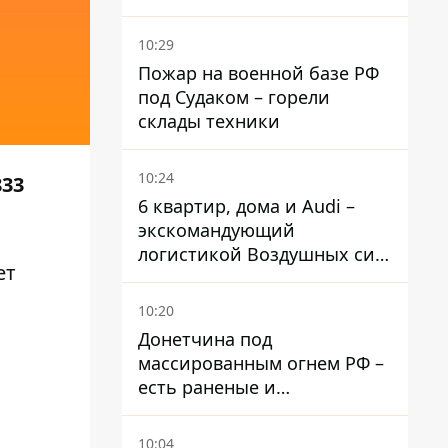
готовившую теракты –
шпионила за военными
10:29
Пожар на военной базе РФ
под Судаком – горели
склады техники
10:24
833
6 квартир, дома и Audi –
экскомандующий
логистикой Воздушных сил
ет
ВСУ получил новое
подозрение
10:20
Донетчина под
массированным огнем РФ –
есть раненые и
масштабные разрушения
10:04