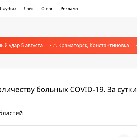
Шоу-биз
Лайт
О нас
Реклама
ный удар 5 августа
⚠️ Краматорск, Константиновка
личеству больных COVID-19. За сутки
областей