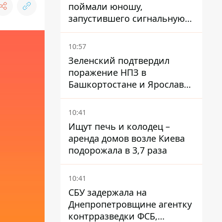
поймали юношу,
запустившего сигнальную
ракету, чтобы порадовать
девушек
10:57
Зеленский подтвердил
поражение НПЗ в
Башкортостане и Ярославле
- видео
10:41
Ищут печь и колодец –
аренда домов возле Киева
подорожала в 3,7 раза
10:41
СБУ задержала на
Днепропетровщине агентку
контрразведки ФСБ,