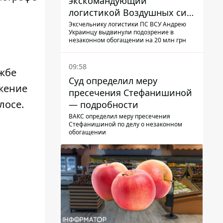
экскомандующий
логистикой Воздушных сил
ВСУ получил новое
Эксчельнику логистики ПС ВСУ Андрею
Украинцу выдвинули подозрение в
подозрение
незаконном обогащении на 20 млн грн
09:58
ужбе
Суд определил меру
жение
пресечения Стефанишиной
лосе.
— подробности
ВАКС определил меру пресечения
Стефанишиной по делу о незаконном
обогащении