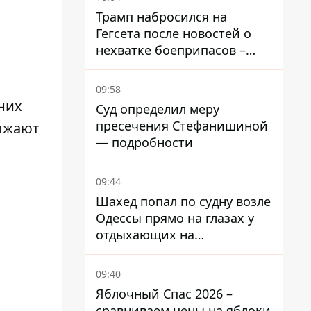
Трамп набросился на
Гегсета после новостей о
нехватке боеприпасов –
требовал объяснений
09:58
 них
Суд определил меру
пресечения Стефанишиной
олжают
— подробности
09:44
Шахед попал по судну возле
Одессы прямо на глазах у
отдыхающих на
переполненном пляже
09:40
Яблочный Спас 2026 –
сравниваем цены на яблоки