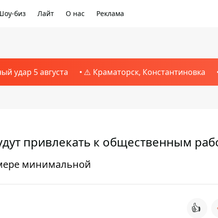
Шоу-биз
Лайт
О нас
Реклама
ный удар 5 августа
⚠️ Краматорск, Константиновка
удут привлекать к общественным раб
змере минимальной
👍