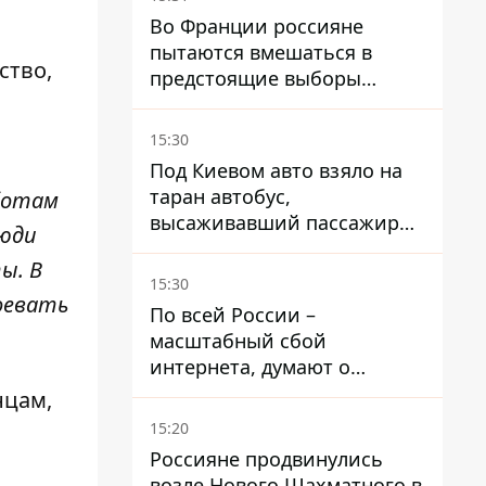
Во Франции россияне
пытаются вмешаться в
ство,
предстоящие выборы
президента благодаря
ботам
15:30
Под Киевом авто взяло на
таран автобус,
ботам
высаживавший пассажиров
люди
на остановке - пассажир в
ы. В
больнице
15:30
воевать
По всей России –
масштабный сбой
интернета, думают о
причинах
нцам,
15:20
Россияне продвинулись
возле Нового Шахматного в