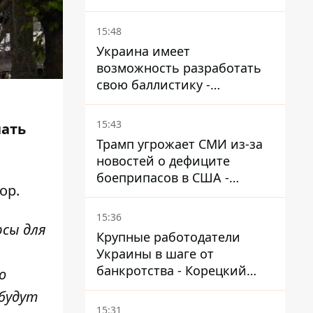
назначен новый посол в
США
15:48
Украина имеет
возможность разработать
свою баллистику -
Зеленский назвал дату,
когда она появится
15:43
чать
Трамп угрожает СМИ из-за
новостей о дефиците
боеприпасов в США -
ор
.
обещает найти и
арестовать всех
15:36
рсы для
Крупные работодатели
Украины в шаге от
банкротства - Корецкий
о
обещает им… новые склады
 будут
15:31