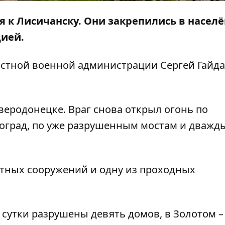
 к Лисичанску. Они закрепились в насел
цией.
астной военной администрации Сергей Гайда
веродонецке. Враг снова открыл огонь по
оград, по уже разрушенным мостам и дважд
стных сооружений и одну из проходных
 сутки разрушены девять домов, в Золотом – 