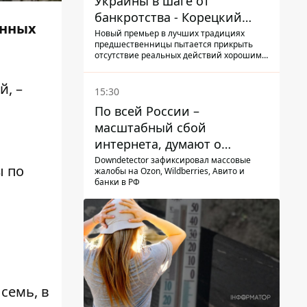
Украины в шаге от
банкротства - Корецкий
ённых
обещает им… новые склады
Новый премьер в лучших традициях
предшественницы пытается прикрыть
отсутствие реальных действий хорошими
словами
й, –
15:30
По всей России –
масштабный сбой
интернета, думают о
причинах
Downdetector зафиксировал массовые
ы по
жалобы на Ozon, Wildberries, Авито и
банки в РФ
семь, в