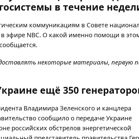
госистемы в течение недел
егическим коммуникациям в Совете национа
 в эфире
NBC
. О какой именно помощи в это
 сообщается.
едоставлять некоторые материалы, первую 
Украине ещё 350 генераторо
зидента Владимира Зеленского и канцлера
вительство сообщило о передаче Украине
оне российских обстрелов энергетической
циальный представитель правительства Ге