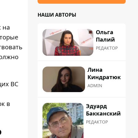
НАШИ АВТОРЫ
 на
Ольга
оторые
Палий
твовать
РЕДАКТОР
должно
Лина
Киндратюк
щих ВС
ADMIN
ок в
Эдуард
Бакканский
РЕДАКТОР
о