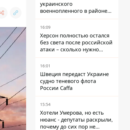
украинского
военнопленного в районе
Мирного на Донетчине
16:09
Херсон полностью остался
без света после российской
атаки – сколько нужно
времени на восстановление
16:01
Швеция передаст Украине
судно теневого флота
России Caffa
15:54
Хотели Умерова, но есть
нюанс - депутаты раскрыли,
почему до сих пор не