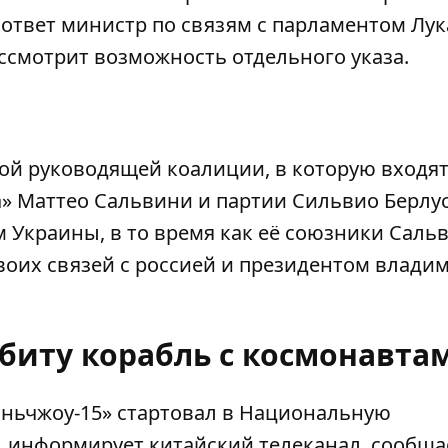
ответ министр по связям с парламентом Лук
ссмотрит возможность отдельного указа.
ой руководящей коалиции, в которую входя
а» Маттео Сальвини и партии Сильвио Берлу
 Украины, в то время как её союзники Саль
воих связей с россией и президентом влади
рбиту корабль с космонавта
ньчжоу-15» стартовал в Национальную
», информирует китайский телеканал, сообща