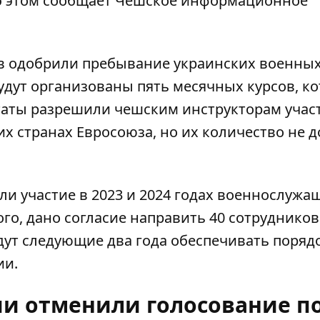
б этом сообщает
Чешское информационное
 одобрили пребывание украинских военных
будут организованы пять месячных курсов, к
таты разрешили чешским инструкторам учас
их странах Евросоюза, но их количество не 
 участие в 2023 и 2024 годах военнослужа
ого, дано согласие направить 40 сотрудников
дут следующие два года обеспечивать поряд
ии.
ии отменили голосование п