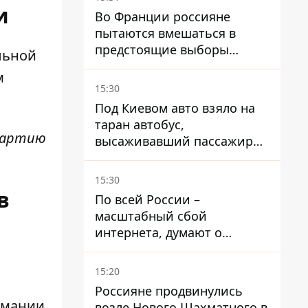
и
Во Франции россияне
пытаются вмешаться в
предстоящие выборы
льной
президента благодаря
м
ботам
15:30
Под Киевом авто взяло на
таран автобус,
партию
высаживавший пассажиров
на остановке - пассажир в
больнице
15:30
в
По всей России –
масштабный сбой
интернета, думают о
причинах
15:20
Россияне продвинулись
рмании
возле Нового Шахматного в