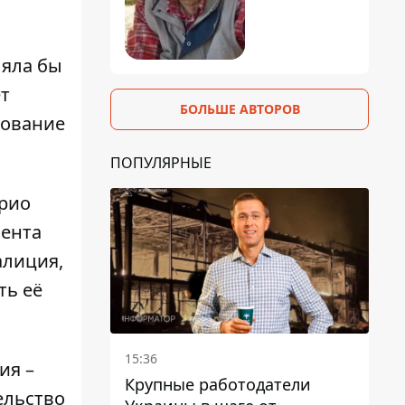
ляла бы
ёт
БОЛЬШЕ АВТОРОВ
сование
ПОПУЛЯРНЫЕ
рио
мента
алиция,
ть её
15:36
ия –
Крупные работодатели
ельство