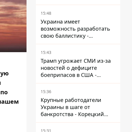
назначен новый посол в
США
15:48
Украина имеет
возможность разработать
свою баллистику -
Зеленский назвал дату,
когда она появится
15:43
Трамп угрожает СМИ из-за
новостей о дефиците
вую
боеприпасов в США -
обещает найти и
и
арестовать всех
 по
15:36
Крупные работодатели
 нашем
Украины в шаге от
банкротства - Корецкий
обещает им… новые склады
15:31