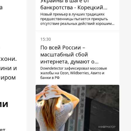
Украины в шаге от
а
банкротства - Корецкий
обещает им… новые склады
Новый премьер в лучших традициях
предшественницы пытается прикрыть
отсутствие реальных действий хорошими
словами
15:30
По всей России –
т
масштабный сбой
скони.
интернета, думают о
вини и
причинах
Downdetector зафиксировал массовые
жалобы на Ozon, Wildberries, Авито и
миром
банки в РФ
ми
ет