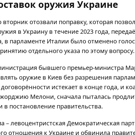
ставок оружия Украине
 вторник отозвали поправку, которая позво
ужия в Украину в течение 2023 года, переда
ва, в парламенте Италии было отменено голо
принятию отдельного указа по этому вопросу.
дминистрация бывшего премьер-министра Ма
влять оружие в Киев без разрешения парла
договорённости истекает в конце года, и ко
орджию Мелони, сначала пыталась продли
ки в постановление правительства.
а – левоцентристская Демократическая парт
ого отношения к Украине и обвинила правит