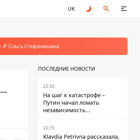
UK
🔎 Ольга Стефанишина
ПОСЛЕДНИЕ НОВОСТИ
22:33
 —
На шаг к катастрофе –
Путин начал ломать
независимость
собственного Центробанка,
заставив снизить базовую
22:15
ставку
Klavdia Petrivna рассказала,