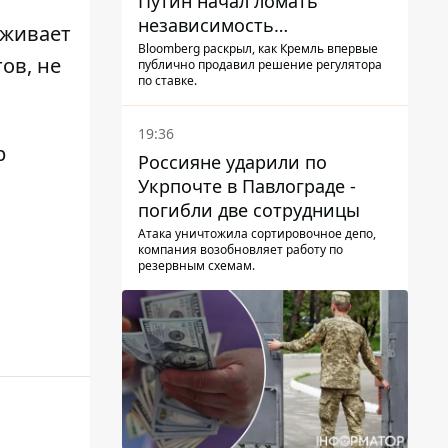
Путин начал ломать
независимость
иживает
собственного Центробанка,
Bloomberg раскрыл, как Кремль впервые
ов, не
публично продавил решение регулятора
заставив снизить базовую
по ставке.
ставку
19:36
р
Россияне ударили по
Укрпочте в Павлограде -
погибли две сотрудницы
Атака уничтожила сортировочное депо,
компания возобновляет работу по
резервным схемам.