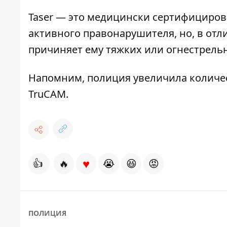
Taser — это медицински сертифициров
активного правонарушителя, но, в отл
причиняет ему тяжких или огнестрель
Напомним,
полиция увеличила количес
TruCAM.
♥
👍
🔥
😭
😆
😡
ПОЛИЦИЯ