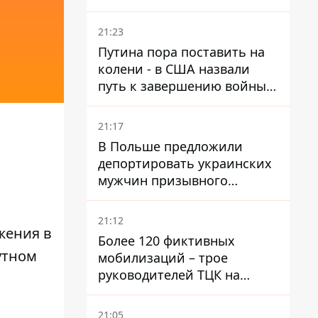
призвал Конгресс привлечь
РФ к ответственности за
21:23
войну в Украине
Путина пора поставить на
колени - в США назвали
путь к завершению войны -
National Security Journal
21:17
В Польше предложили
депортировать украинских
мужчин призывного
возраста - кого это может
затронуть
21:12
жения в
Более 120 фиктивных
утном
мобилизаций – трое
руководителей ТЦК на
Волыни и Буковине
получили подозрения за
21:05