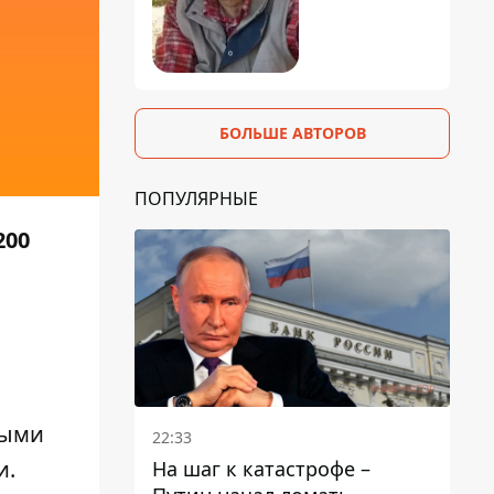
БОЛЬШЕ АВТОРОВ
ПОПУЛЯРНЫЕ
200
выми
22:33
и.
На шаг к катастрофе –