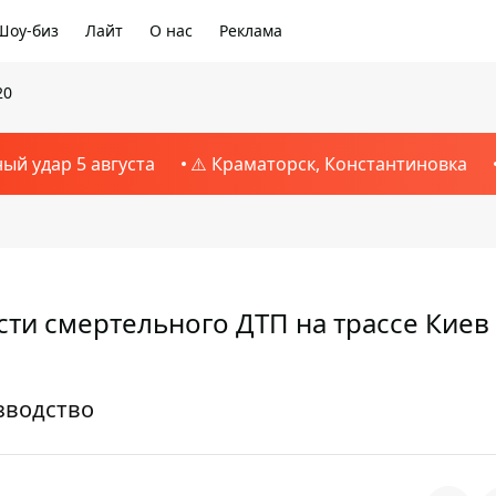
Шоу-биз
Лайт
О нас
Реклама
20
ный удар 5 августа
⚠️ Краматорск, Константиновка
сти смертельного ДТП на трассе Киев
зводство