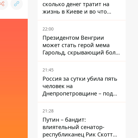
сколько денег тратит на
жизнь в Киеве и во что
вкладывает миллионы
22:00
Президентом Венгрии
может стать герой мема
Гарольд, скрывающий боль
– он возглавил народное
голосование
21:45
Россия за сутки убила пять
человек на
Днепропетровщине – под
ударами оказались пять
районов области
21:28
Путин – бандит:
влиятельный сенатор-
республиканец Рик Скотт