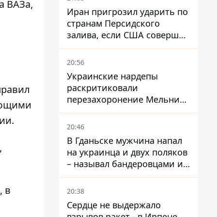
а ВАЗа,
фейковые отчеты
Иран пригрозил ударить по
странам Персидского
залива, если США совершат
хотя бы одну атаку - Reuters
20:56
Украинские нардепы
раскритиковали
правил
перезахоронение Мельника
яющими
из-за риска
ии.
дипломатической изоляции
20:46
В Гданьске мужчина напал
,
на украинца и двух поляков
– называл бандеровцами и
вел себя агрессивно
, в
20:38
Сердце не выдержало
взрывов ракет - в Ирпене