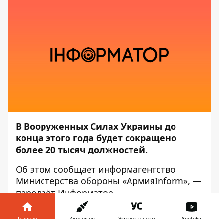
В Вооруженных Силах Украины до
конца этого года будет сокращено
более 20 тысяч должностей.
Об этом сообщает информагентство
Министерства обороны
«АрмияInform»
, —
передаёт
Информатор
.
«В соответствии с запланированными
Главная
Актуально
Україна на часі
Youtube