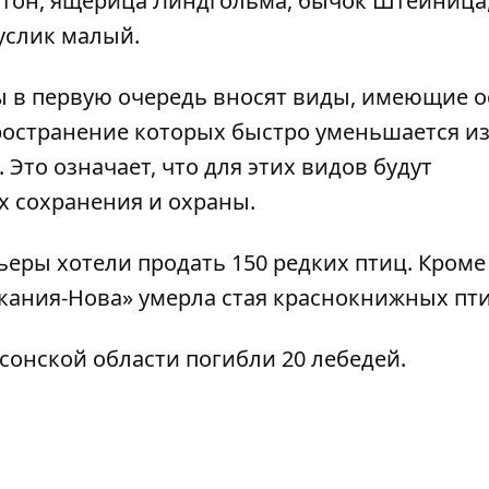
итон, ящерица Линдгольма, бычок Штейница
услик малый.
ы в первую очередь вносят виды, имеющие 
ространение которых быстро уменьшается из
Это означает, что для этих видов будут
х сохранения и охраны.
ьеры хотели продать 150 редких птиц.
Кроме 
кания-Нова» умерла стая краснокнижных пти
рсонской области погибли 20 лебедей.