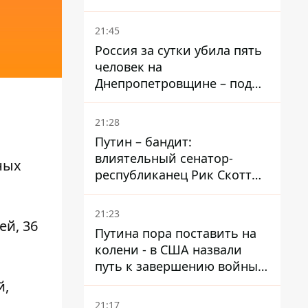
– он возглавил народное
голосование
21:45
Россия за сутки убила пять
человек на
Днепропетровщине – под
ударами оказались пять
районов области
21:28
Путин – бандит:
влиятельный сенатор-
ных
республиканец Рик Скотт
призвал Конгресс привлечь
РФ к ответственности за
21:23
войну в Украине
ей, 36
Путина пора поставить на
колени - в США назвали
путь к завершению войны -
National Security Journal
й,
21:17