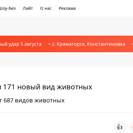
Шоу-биз
Лайт
О нас
Реклама
ный удар 5 августа
⚠️ Краматорск, Константиновка
и 171 новый вид животных
т 687 видов животных
👍