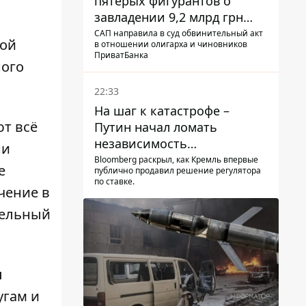
пятерых фигурантов о
завладении 9,2 млрд грн
ПриватБанка направили в
САП направила в суд обвинительный акт
той
в отношении олигарха и чиновников
суд
ПриватБанка
ного
22:33
На шаг к катастрофе –
ют всё
Путин начал ломать
независимость
ни
собственного Центробанка,
Bloomberg раскрыл, как Кремль впервые
е
публично продавил решение регулятора
заставив снизить базовую
по ставке.
чение в
ставку
тельный
и
угам и