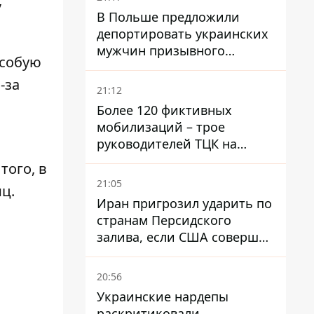
,
В Польше предложили
депортировать украинских
мужчин призывного
особую
возраста - кого это может
-за
затронуть
21:12
Более 120 фиктивных
мобилизаций – трое
руководителей ТЦК на
Волыни и Буковине
того, в
получили подозрения за
21:05
ц.
фейковые отчеты
Иран пригрозил ударить по
странам Персидского
залива, если США совершат
хотя бы одну атаку - Reuters
20:56
Украинские нардепы
раскритиковали