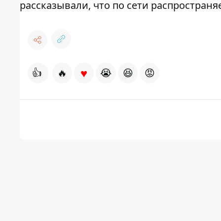
рассказывали, что по сети распространя
♥
👍
🔥
😭
😆
😡