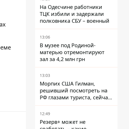
Смаглюк
На Одесчине работники
ТЦК избили и задержали
полковника СБУ – военный
ах
13:06
В музее под Родиной-
теме
матерью отремонтируют
зал за 4,2 млн грн
13:03
Морпих США Гилман,
решивший посмотреть на
РФ глазами туриста, сейчас
при смерти в тюрьме, где
его пытали и делали
12:49
инъекции
Резерв+ может не
сработать – какие