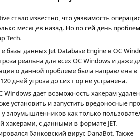
ative стало известно, что уязвимость операц
лько месяцев назад. Но по сей день проблем
р Tech
.
 базы данных Jet Database Engine в ОС Wind
гроза реальна для всех ОС Windows и даже д
мация о данной проблеме была направлена в
120 дней угроза до сих пор не устранена.
С Windows дает возможность хакерам удале
кже установить и запустить вредоносные п
я у злоумышленников как только пользовате
 хакерами, с данными в формате JET.
ировался банковский вирус DanaBot. Также