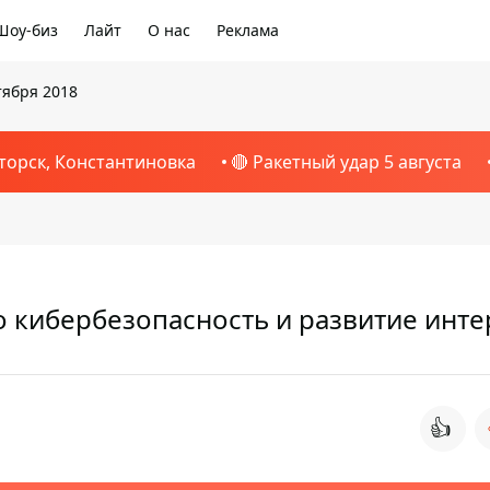
Шоу-биз
Лайт
О нас
Реклама
тября 2018
торск, Константиновка
🔴 Ракетный удар 5 августа
о кибербезопасность и развитие инте
👍