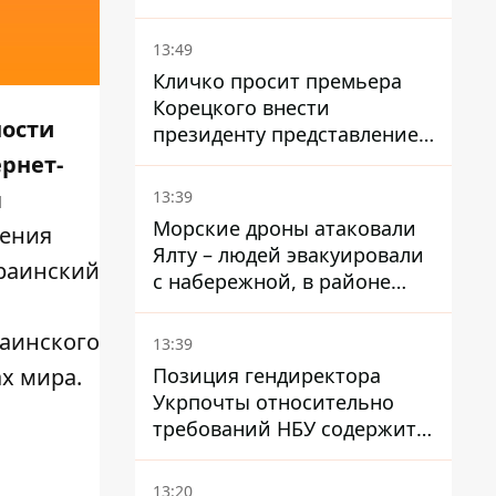
всей области
13:49
Кличко просит премьера
Корецкого внести
ности
президенту представление
на увольнение властелина
рнет-
Троещины Бахматова
я
13:39
Морские дроны атаковали
дения
Ялту – людей эвакуировали
краинский
с набережной, в районе
порта сообщают о пожаре
раинского
13:39
Позиция гендиректора
х мира.
Укрпочты относительно
требований НБУ содержит
серьезные нестыковки –
депутат Ольга Василевская-
13:20