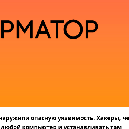
наружили опасную уязвимость. Хакеры, ч
а любой компьютер и устанавливать там