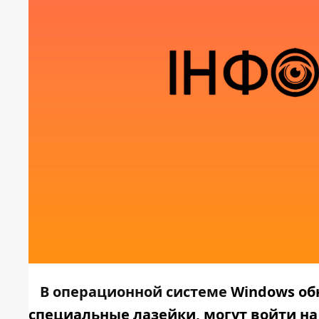
В операционной системе
Windows об
специальные лазейки, могут войти н