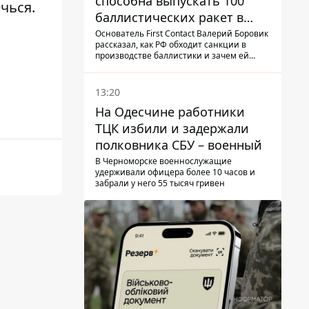
способна выпускать 100
чься.
баллистических ракет в
месяц и что с этим делать
Основатель First Contact Валерий Боровик
рассказал, как РФ обходит санкции в
производстве баллистики и зачем ей
ракеты КНДР
13:20
На Одесчине работники
ТЦК избили и задержали
полковника СБУ – военный
В Черноморске военнослужащие
удерживали офицера более 10 часов и
забрали у него 55 тысяч гривен