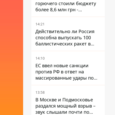
горючего стоили бюджету
более 8,6 млн грн -
предприятие возместило
убытки
14:21
Действительно ли Россия
способна выпускать 100
баллистических ракет в
месяц и что с этим делать
14:10
ЕС ввел новые санкции
против РФ в ответ на
массированные удары по
Украине - Каллас раскрыла
детали
13:58
В Москве и Подмосковье
раздался мощный взрыв –
звук слышали почти по