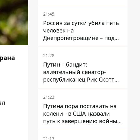
– он возглавил народное
голосование
21:45
Россия за сутки убила пять
человек на
Днепропетровщине – под
ударами оказались пять
районов области
21:28
трана
Путин – бандит:
влиятельный сенатор-
республиканец Рик Скотт
призвал Конгресс привлечь
РФ к ответственности за
21:23
войну в Украине
ал
Путина пора поставить на
колени - в США назвали
путь к завершению войны -
National Security Journal
21:17