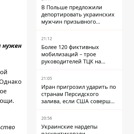
В Польше предложили
депортировать украинских
мужчин призывного
возраста - кого это может
затронуть
21:12
м
нужен
Более 120 фиктивных
мобилизаций – трое
руководителей ТЦК на
Волыни и Буковине
ной
получили подозрения за
21:05
 Однако
фейковые отчеты
Иран пригрозил ударить по
ое
странам Персидского
мощи.
залива, если США совершат
хотя бы одну атаку - Reuters
20:56
Украинские нардепы
ьство
раскритиковали