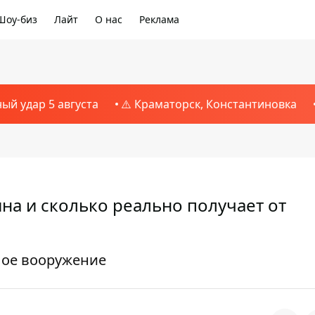
Шоу-биз
Лайт
О нас
Реклама
ный удар 5 августа
⚠️ Краматорск, Константиновка
на и сколько реально получает от
лое вооружение