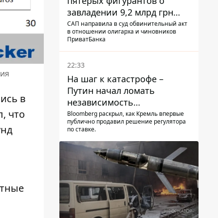
пятерых фигурантов о
завладении 9,2 млрд грн
ПриватБанка направили в
САП направила в суд обвинительный акт
в отношении олигарха и чиновников
суд
ПриватБанка
22:33
ния
На шаг к катастрофе –
Путин начал ломать
ись в
независимость
, что
собственного Центробанка,
Bloomberg раскрыл, как Кремль впервые
публично продавил решение регулятора
заставив снизить базовую
унд
по ставке.
ставку
ртные