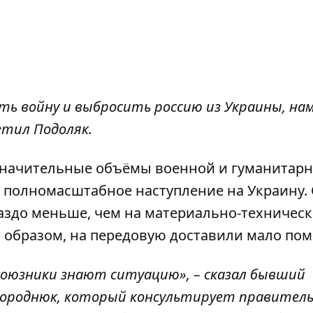
ть войну и выбросить россию из Украины, на
етил Подоляк.
значительные объёмы военной и гуманитар
ё полномасштабное наступление на Украину.
аздо меньше, чем на материально-техническ
м образом, на передовую доставили мало по
 союзники знают ситуацию», – сказал бывший
городнюк, который консультирует правител