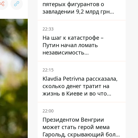
пятерых фигурантов о
завладении 9,2 млрд грн
ПриватБанка направили в
суд
22:33
На шаг к катастрофе –
Путин начал ломать
независимость
собственного Центробанка,
заставив снизить базовую
22:15
ставку
Klavdia Petrivna рассказала,
сколько денег тратит на
жизнь в Киеве и во что
вкладывает миллионы
22:00
Президентом Венгрии
может стать герой мема
Гарольд, скрывающий боль