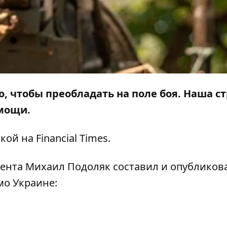
о, чтобы
преобладать на поле боя. Наша с
омощи.
лкой на
Financial Times
.
ента Михаил Подоляк составил и
опубликов
мо Украине: