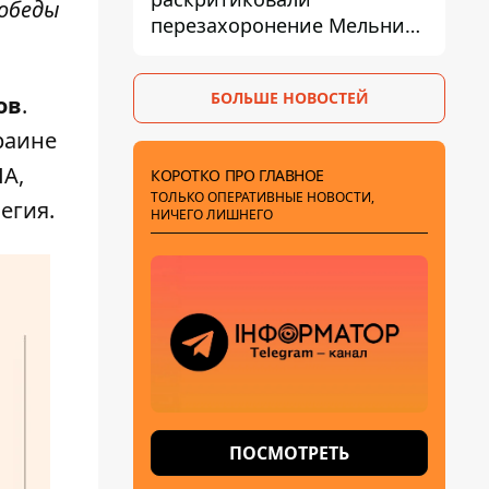
победы
перезахоронение Мельника
из-за риска
дипломатической изоляции
БОЛЬШЕ НОВОСТЕЙ
ов
.
раине
ША,
КОРОТКО ПРО ГЛАВНОЕ
ТОЛЬКО ОПЕРАТИВНЫЕ НОВОСТИ,
вегия.
НИЧЕГО ЛИШНЕГО
ПОСМОТРЕТЬ