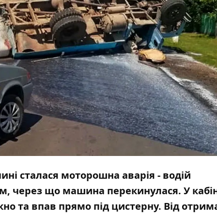
ині сталася моторошна аварія - водій
, через що машина перекинулася. У кабіні
ікно та впав прямо під цистерну. Від отри