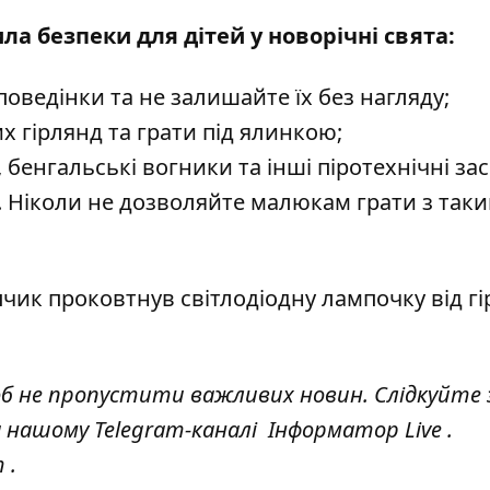
ла безпеки для дітей у новорічні свята:
оведінки та не залишайте їх без нагляду;
х гірлянд та грати під ялинкою;
бенгальські вогники та інші піротехнічні зас
а. Ніколи не дозволяйте малюкам грати з так
чик проковтнув світлодіодну лампочку від г
об не пропустити важливих новин. Слідкуйте 
а нашому Telegram-каналі
Інформатор Live
.
т
.