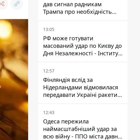
дав сигнал радникам
Трампа про необхідність
закінчувати війну з Іраном –
ЗМІ
13:05
РФ може готувати
масований удар по Києву до
Дня Незалежності - Інститут
вивчення війни
12:57
Фінляндія вслід за
Нідерландами відмовилася
передавати Україні ракети
ППО Patriot
12:43
Одеса пережила
наймасштабніший удар за
всю війну - ППО міста давно