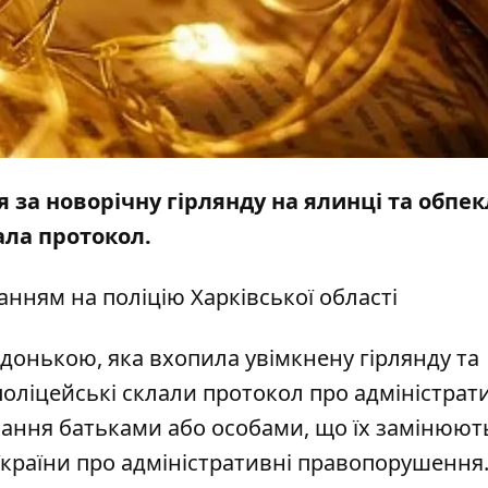
 за новорічну гірлянду на ялинці та обпек
ала протокол.
анням на
поліцію
Харківської області
донькою, яка вхопила увімкнену гірлянду та
поліцейські склали протокол про адміністрат
нання батьками або особами, що їх замінюют
 України про адміністративні правопорушення