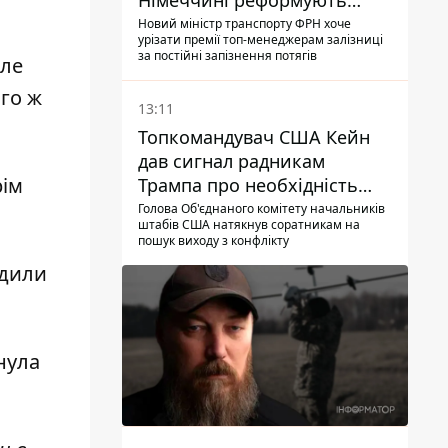
Німеччині реформують
преміювання керівництва
Новий міністр транспорту ФРН хоче
урізати премії топ-менеджерам залізниці
Deutsche Bahn
за постійні запізнення потягів
іле
ого ж
13:11
Топкомандувач США Кейн
дав сигнал радникам
рім
Трампа про необхідність
закінчувати війну з Іраном –
Голова Об'єднаного комітету начальників
штабів США натякнув соратникам на
ЗМІ
пошук виходу з конфлікту
адили
нула