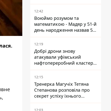
потребує посилення
12:42
Воюймо розумом та
математикою - Мадяр у 51-й
день народження назвав 5
умов поразки РФ
12:19
лася.
Добрі дрони знову
атакували уфімський
нафтопереробний кластер -
один упав на недобудову
12:15
Тренерка Магучіх Тетяна
ивне
Степанова розповіла про
секрет успіху їхнього
ь,
тандему
.
12:03