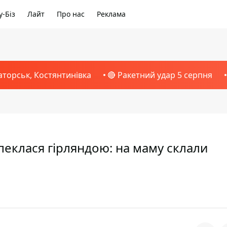
-Біз
Лайт
Про нас
Реклама
аторськ, Костянтинівка
🔴 Ракетний удар 5 серпня
пеклася гірляндою: на маму склали