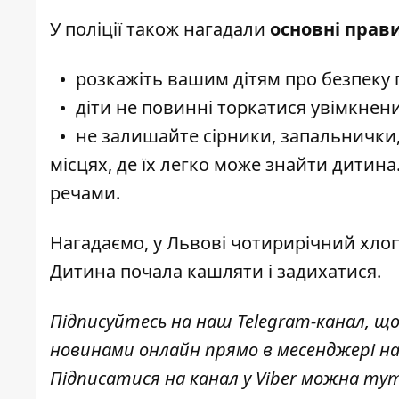
У поліції також нагадали
основні прави
розкажіть вашим дітям про безпеку п
діти не повинні торкатися увімкнени
не залишайте сірники, запальнички, 
місцях, де їх легко може знайти дитин
речами.
Нагадаємо, у Львові
чотирирічний хлоп
Дитина почала кашляти і задихатися.
Підписуйтесь на наш
Telegram-канал
, щ
новинами онлайн прямо в месенджері н
Підписатися на канал у Viber можна
ту