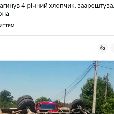
загинув 4-річний хлопчик, заарештува
рна
життям
👍