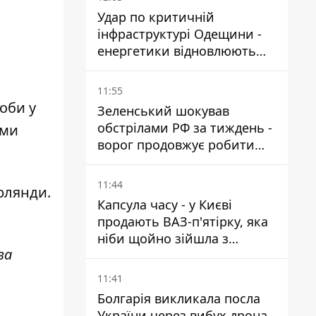
Удар по критичній
інфраструктурі Одещини -
енергетики відновлюють
світло
11:55
оби у
Зеленський шокував
обстрілами РФ за тиждень -
ими
ворог продовжує робити
ставку на балістичний
терор
11:44
ірлянди
.
Капсула часу - у Києві
продають ВАЗ-п'ятірку, яка
ніби щойно зійшла з
за
конвейєра
11:41
Болгарія викликала посла
України через вибух дрона