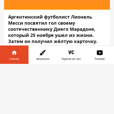
Аргентинский футболист Лионель
Месси посвятил гол своему
соотечественнику Диего Марадоне,
который
25 ноября ушел из жизни
.
Затем он получил жёлтую карточку.
Об этом сообщает
Информатор
.
Главная
Актуально
Україна на часі
Youtube
Месси отдал дань Марадоне в 11 туре
испанской Ла Лиги, в котором
Информатор в
Скачать
«Барселона» разгромила «Осасуну» со
телефоне
👉
счётом 4:0.
Месси снял футболку «Барселоны», под
которой была футболка аргентинской
команды «Ньюэллс Олд Бойз». Футболка
имела десятый номер, под ним выступал