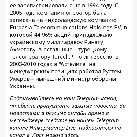
ее
зарегистрировали
еще в 1994 году. С
2005 года компания-оператор была
записана на нидерландскую компанию
Euroasia Telecommunications Holdings BV, в
которой 44,96% акций принадлежало
украинскому миллиардеру Ринату
Ахметову. А остальные – турецкому
телеоператору Turcell. Что интересно, в
2003-2010 годах в "Астелите" на
менеджерских позициях
работал
Рустем
Умєров
– нынешний министр обороны
Украины.
Подписывайтесь на наш
Telegram-канал
,
чтобы не пропустить важные новости. За
новостями в режиме онлайн прямо в
мессенджере следите на нашем Telegram-
канале
Информатор Live
. Подписаться на
канал в Viber можно
здесь
.