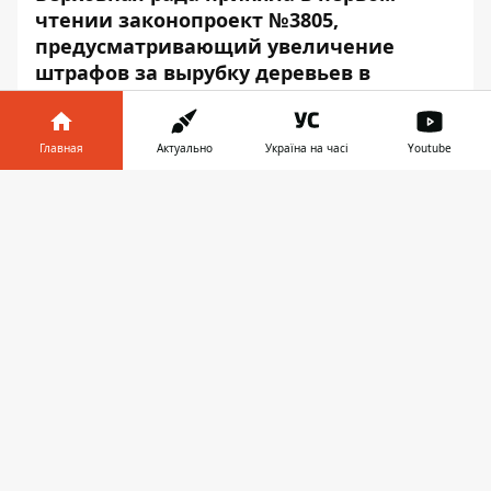
чтении законопроект №3805,
предусматривающий увеличение
штрафов за вырубку деревьев в
пределах населенных пунктов. Они
могут увеличиться до 10 раз.
Главная
Актуально
Україна на часі
Youtube
Об этом сообщает
Информатор
со
Информатор в
ссылкой на пресс-центр
Госэкоинспекции
.
Скачать
телефоне
👉
"Штраф за уничтожение или повреждение
зеленых насаждений, отдельных
деревьев, кустарников на объектах
благоустройства в сфере зеленого
хозяйства населенных пунктов (статья 153
КУоАП) повышается до 1700 - 3400 гривен
для граждан и до 5100-8500 гривен для
должностных лиц. Ранее штраф составлял
170-510 гривен и 510-850 гривен
соответственно", - отметил глава