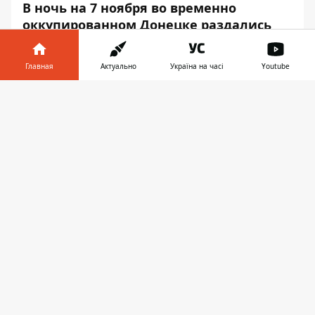
В ночь на 7 ноября во временно
оккупированном Донецке раздались
взрывы. На местах прилетов вспыхнул
пожар, который не могут погасить.
Главная
Актуально
Україна на часі
Youtube
Видео "хлопка" присылают очевидцы в
Информатор в
местные Telegram-каналы. На фото и
Скачать
телефоне
👉
видео попало горящее здание
железнодорожной администрации.
На место возгорания приехало 18 единиц
техники и более полусотни человек.
Однако справиться с огнем
чрезвычайникам сверхсложно, потому
что у них нет в гидрантах воды.
"Пожарные разгребают проход для
машины, чтобы подсоединить ее к
подземному резервуару внутри двора", -
пишут
в соцсетях.