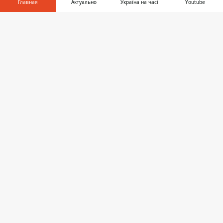
Главная
Актуально
Україна на часі
Youtube
Информатор в
Скачать
телефоне
👉
ПОЛИТИКА
16:20, 20 мая
ЭТО УЖЕ БЫЛО ПЕРЕД ВТОРЖЕНИЕМ
В УКРАИНУ – ЭКСПЕРТ ПОЯСНИЛ,
ЧТО МОГУТ ОЗНАЧАТЬ ЯДЕРНЫЕ
УЧЕНИЯ РФ И БЕЛАРУСИ