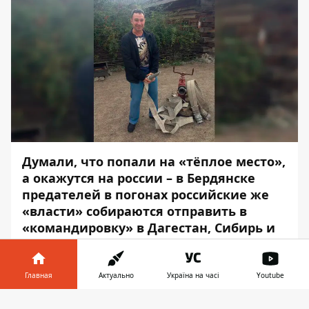
Думали, что попали на «тёплое место»,
а окажутся на россии – в Бердянске
предателей в погонах российские же
«власти» собираются отправить в
«командировку» в Дагестан, Сибирь и
прочие отдалённые депрессивные
регионы «необъятной».
Главная
Актуально
Україна на часі
Youtube
Об этом сообщает Бердянское
Информатор в
сопротивление. Примечательно, что в