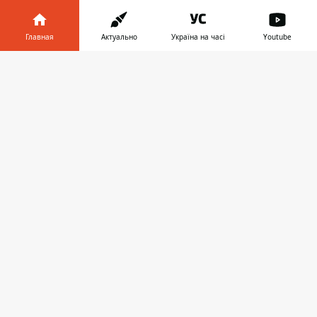
первой шокирует студентов
Главная
Актуально
Україна на часі
Youtube
Информатор в
Скачать
телефоне
👉
СОБЫТИЯ
10:41, 06 мая
СБУ ЗАДЕРЖАЛА НАЧАЛЬНИКА
ЖИТОМИРСКОГО ОБЛАСТНОГО ТЦК