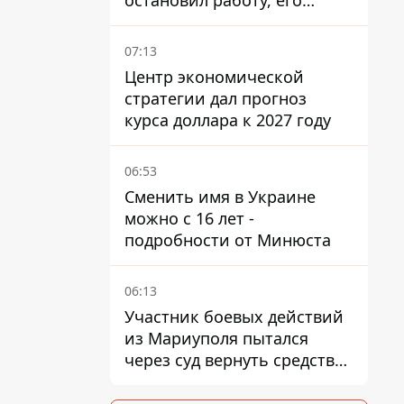
остановил работу, его
руководители сбежали из
Украины - Bihus.info
07:13
Центр экономической
стратегии дал прогноз
курса доллара к 2027 году
06:53
Сменить имя в Украине
можно с 16 лет -
подробности от Минюста
06:13
Участник боевых действий
из Мариуполя пытался
через суд вернуть средства
субсидии со счета в
Ощадбанке – каким было