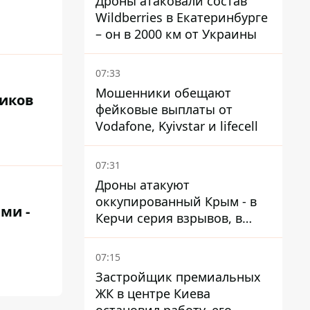
Дроны атаковали состав
Wildberries в Екатеринбурге
– он в 2000 км от Украины
07:33
Мошенники обещают
виков
фейковые выплаты от
Vodafone, Kyivstar и lifecell
07:31
Дроны атакуют
оккупированный Крым - в
ми -
Керчи серия взрывов, в
Феодосии пожар
07:15
Застройщик премиальных
ЖК в центре Киева