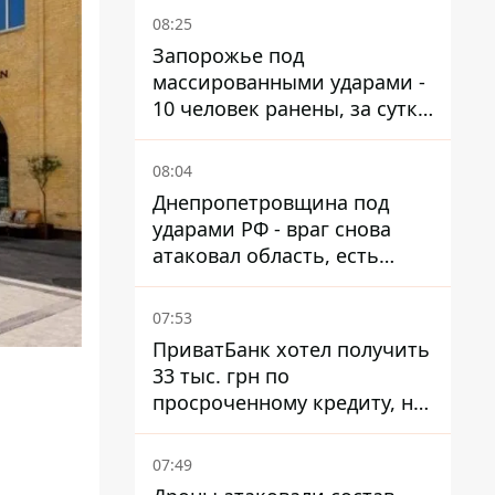
08:25
Запорожье под
массированными ударами -
10 человек ранены, за сутки
тысячи атак
08:04
Днепропетровщина под
ударами РФ - враг снова
атаковал область, есть
разрушения и пожары
07:53
ПриватБанк хотел получить
33 тыс. грн по
просроченному кредиту, но
суд взыскал с должницы
е
только 22 тыс. грн
07:49