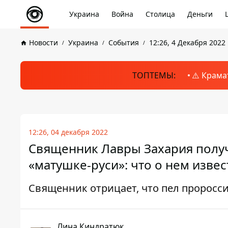
Украина
Война
Столица
Деньги
Новости
Украина
События
12:26, 4 Декабря 2022
ТОПТЕМЫ:
⚠️ Крама
12:26, 04 декабря 2022
Священник Лавры Захария получ
«матушке-руси»: что о нем изве
Священник отрицает, что пел проросс
Лина Киндратюк