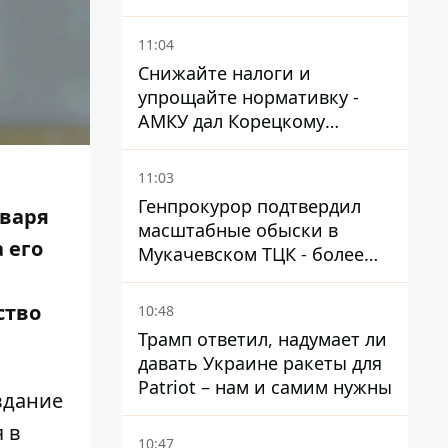
поводу храма УГКЦ на
Северной
11:04
Снижайте налоги и
упрощайте нормативку -
АМКУ дал Корецкому
советы по снижению цен на
топливо
11:03
Генпрокурор подтвердил
нваря
масштабные обыски в
 его
Мукачевском ТЦК - более
1,5 тысяч списанных с
военного учета за взятки
ство
10:48
Трамп ответил, надумает ли
давать Украине ракеты для
Patriot – нам и самим нужны
вдание
 в
10:47