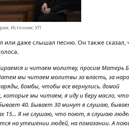
рии. Источник: УП
л или даже слышал песню. Он также сказал, 
голоса.
собираемся и читаем молитву, просим Матерь 
Затем мы читаем молитвы за власть, за народ
аряды, бомбы, чтобы все вернулись. домой
и, которые мы читаем, я иду и беру масло, чт
бывает 40. Бывает 30 минут я слушаю, бывае
15... Я не слушаю, что поют, я слушаю людей
тся на утешении людей, на помазании. А пою