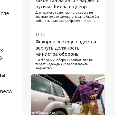
закончил на авто - нардеп о
пути из Киева в Днепр
осле
Для полного транспортного квеста не
хватило только самоката, можно было бы
добавить - для разнообразия - пишет
народный депутат
11:17
Федоров все еще надеется
вернуть должность
ых
министра обороны
ой
Эксглава Минобороны заявил, что не
теряет надежды снова возглавить
ведомство
ны.
овела