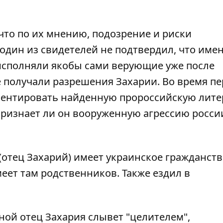
что по их мнению, подозрение и риски
один из свидетелей не подтвердил, что име
исполняли якобы сами верующие уже после
е получали разрешения Захарии. Во время п
мментировать найденную пророссийскую лите
 признает ли он вооруженную агрессию росси
(отец Захарий) имеет украинское гражданств
меет там родственников. Также ездил в
ой отец Захария слывет "целителем",