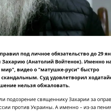
правил под личное обязательство до 29 я
Захарию (Анатолий Войтенок). Именно на
 мир"
, видео о "матушке-руси" быстро
о скандальным. Суд удовлетворил ходатай
ешение нельзя обжаловать.
или подозрение священнику Захарии за опра
сии против Украины. А именно – из-за пения