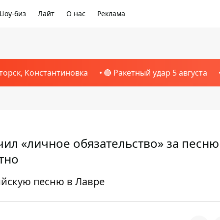
Шоу-биз
Лайт
О нас
Реклама
торск, Константиновка
🔴 Ракетный удар 5 августа
ил «личное обязательство» за песню
стно
ийскую песню в Лавре