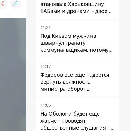
атаковала Харьковщину
КАБами и дронами – двое
погибших и 19 раненых
11:21
Под Киевом мужчина
швырнул гранату
коммунальщикам, потому
что не хотел платить по
квитанциям
11:17
Федоров все еще надеется
вернуть должность
министра обороны
11:05
На Оболони будет еще
жарче - проводят
общественные слушания по