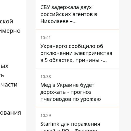
СБУ задержала двух
российских агентов в
рской
Николаеве –
корректировали удары по
римерно
городу
10:41
Укрэнерго сообщило об
отключении электричества
в 5 областях, причины -
ных
обстрелы и жара
ть
10:38
 части
Мед в Украине будет
дорожать - прогноз
пчеловодов по урожаю
вования
10:29
Starlink для поражения
целей в РФ – Федоров