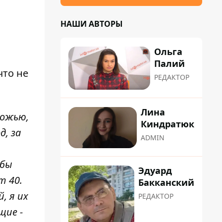
НАШИ АВТОРЫ
Ольга
Палий
что не
РЕДАКТОР
Лина
Божью,
Киндратюк
, за
ADMIN
обы
Эдуард
т 40.
Бакканский
, я их
РЕДАКТОР
щие -