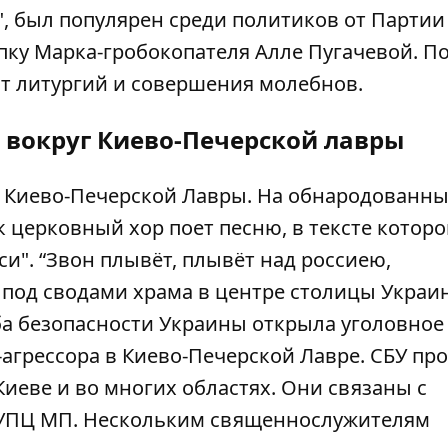
, был популярен среди политиков от Партии
пку Марка-гробокопателя Алле Пугачевой. П
от литургий и совершения молебнов.
 вокруг Киево-Печерской лавры
с Киево-Печерской Лавры. На обнародованн
 церковный хор поет песню, в тексте котор
си"
. “Звон плывёт, плывёт над россиею,
о под сводами храма в центре столицы Украи
жба безопасности Украины открыла уголовное
-агрессора
в Киево-Печерской Лавре. СБУ пр
иеве и во многих областях. Они связаны с
х УПЦ МП. Нескольким священнослужителям