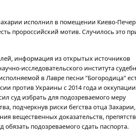
 Захарии исполнил в помещении Киево-Пече
есть пророссийский мотив. Случилось это п
елей, информация из открытых источников
 научно-исследовательского института судеб
 исполняемой в Лавре песни "Богородица" ес
ии против Украины с 2014 года и оккупации
сил суд избрать для подозреваемого меру
тва, подчеркнув риски бегства отца Захарии,
ния вещественных доказательств, препятст
уд обязать подозреваемого сдать паспорта.