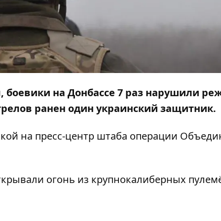
я, боевики на Донбассе 7 раз нарушили ре
трелов ранен один украинский защитник.
лкой на
пресс-центр
штаба операции Объеди
открывали огонь из крупнокалиберных пулем