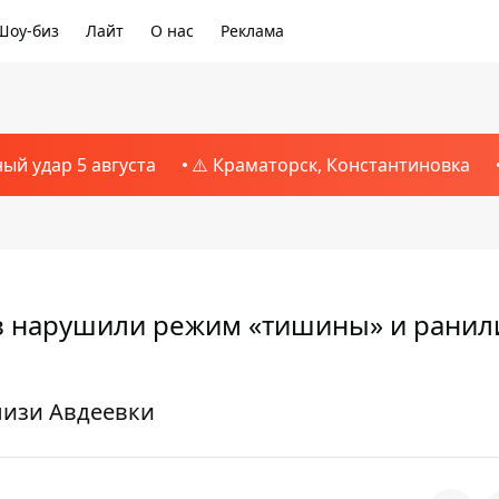
Шоу-биз
Лайт
О нас
Реклама
1
ный удар 5 августа
⚠️ Краматорск, Константиновка
раз нарушили режим «тишины» и ранил
лизи Авдеевки