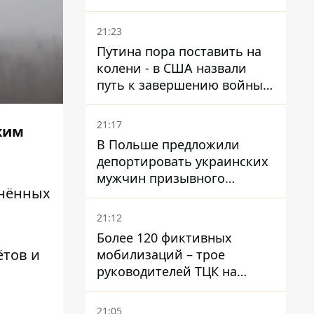
призвал Конгресс привлечь
РФ к ответственности за
21:23
войну в Украине
Путина пора поставить на
колени - в США назвали
путь к завершению войны -
National Security Journal
21:17
жим
В Польше предложили
депортировать украинских
мужчин призывного
нённых
возраста - кого это может
затронуть
21:12
Более 120 фиктивных
ётов и
мобилизаций – трое
руководителей ТЦК на
Волыни и Буковине
получили подозрения за
21:05