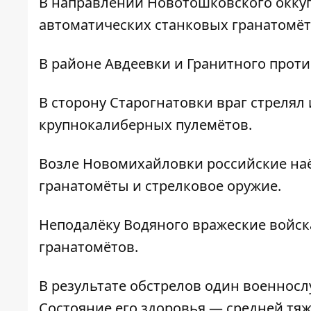
В направлении Новотошковского оккуп
автоматических станковых гранатомёт
В районе Авдеевки и Гранитного проти
В сторону Старогнатовки враг стрелял
крупнокалиберных пулемётов.
Возле Новомихайловки российские н
гранатомёты и стрелковое оружие.
Неподалёку Водяного вражеские войск
гранатомётов.
В результате обстрелов один военнос
Состояние его здоровья — средней тяж