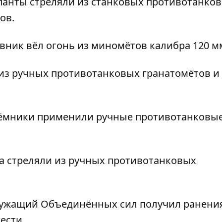
анты стреляли из станковых противотанков
ов.
вник вёл огонь из миномётов калибра 120 м
 из ручных противотанковых гранатомётов и
аёмники применили ручные противотанковы
а стреляли из ручных противотанковых
лужащий Объединённых сил получил ранения
ести.