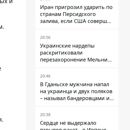
ых и
фейковые отчеты
Иран пригрозил ударить по
странам Персидского
залива, если США совершат
м.
хотя бы одну атаку - Reuters
20:56
Украинские нардепы
раскритиковали
перезахоронение Мельника
из-за риска
е
дипломатической изоляции
20:46
В Гданьске мужчина напал
на украинца и двух поляков
– называл бандеровцами и
вел себя агрессивно
20:38
.
Сердце не выдержало
взрывов ракет - в Ирпене