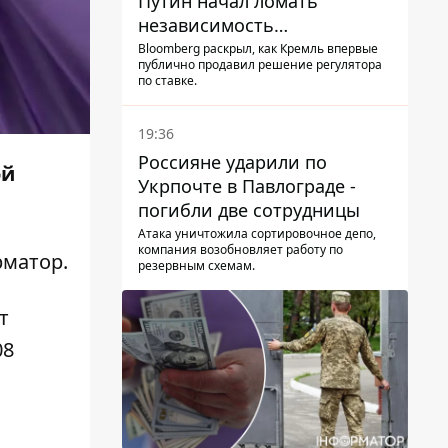
Путин начал ломать
независимость
собственного Центробанка,
Bloomberg раскрыл, как Кремль впервые
публично продавил решение регулятора
заставив снизить базовую
по ставке.
ставку
19:36
Россияне ударили по
ой
Укрпочте в Павлограде -
погибли две сотрудницы
Атака уничтожила сортировочное депо,
компания возобновляет работу по
матор
.
резервным схемам.
т
08
,