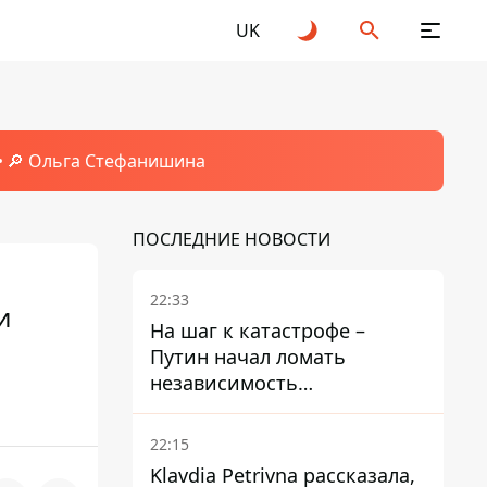
UK
🔎 Ольга Стефанишина
ПОСЛЕДНИЕ НОВОСТИ
22:33
и
На шаг к катастрофе –
Путин начал ломать
независимость
собственного Центробанка,
заставив снизить базовую
22:15
ставку
Klavdia Petrivna рассказала,