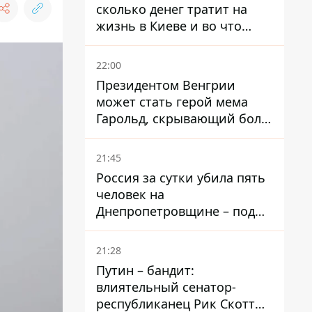
сколько денег тратит на
жизнь в Киеве и во что
вкладывает миллионы
22:00
Президентом Венгрии
может стать герой мема
Гарольд, скрывающий боль
– он возглавил народное
голосование
21:45
Россия за сутки убила пять
человек на
Днепропетровщине – под
ударами оказались пять
районов области
21:28
Путин – бандит:
влиятельный сенатор-
республиканец Рик Скотт