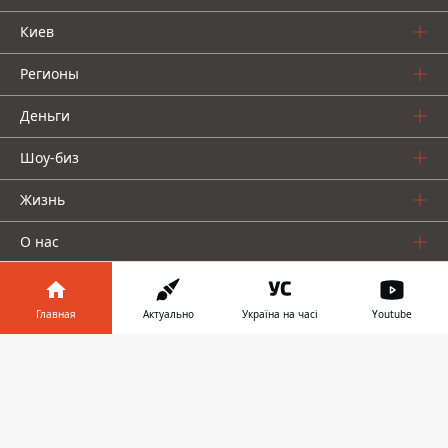
Киев
Регионы
Деньги
Шоу-биз
Жизнь
О нас
Главная
Актуально
Україна на часі
Youtube
Информатор в
Скачать
телефоне
👉
Информатор проекты
Столица
Ваши финансы
Авто
Geek