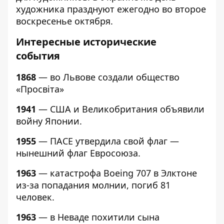
художника празднуют ежегодно во второе
воскресенье октября.
Интер
есные исторические
события
1868
— во Львове создали общество
«Просвіта»
1941
— США и Великобритания объявили
войну Японии.
1955
— ПАСЕ утвердила свой флаг —
нынешний флаг Евросоюза.
1963
— катастрофа Boeing 707 в Элктоне
из-за попадания молнии, погиб 81
человек.
1963
— в Неваде похитили сына