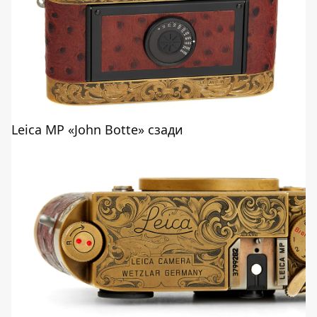
Leica MP «John Botte» сзади