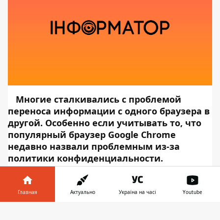
Многие сталкивались с проблемой
переноса информации с одного браузера в
другой. Особенно если учитывать то, что
популярный браузер Google Chrome
недавно назвали проблемным из-за
политики конфиденциальности.
Миллион нужных вкладок можно
импортировать с Chrome в другой браузер.
Информатор Tech
, ссылаясь на
The
Главная
Актуально
Україна на часі
Youtube
Verge
, расскажет вам, как это сделать.
Информатор в
Firefox
Скачать