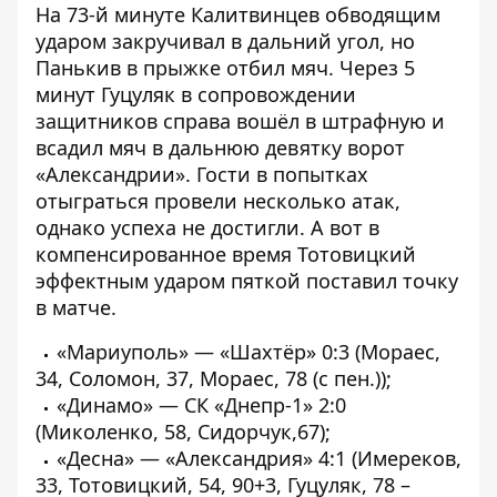
На 73-й минуте Калитвинцев обводящим
ударом закручивал в дальний угол, но
Панькив в прыжке отбил мяч. Через 5
минут Гуцуляк в сопровождении
защитников справа вошёл в штрафную и
всадил мяч в дальнюю девятку ворот
«Александрии». Гости в попытках
отыграться провели несколько атак,
однако успеха не достигли. А вот в
компенсированное время Тотовицкий
эффектным ударом пяткой поставил точку
в матче.
«Мариуполь» — «Шахтёр» 0:3 (Мораес,
34, Соломон, 37, Мораес, 78 (с пен.));
«Динамо» — СК «Днепр-1» 2:0
(Миколенко, 58, Сидорчук,67);
«Десна» — «Александрия» 4:1 (Имереков,
33, Тотовицкий, 54, 90+3, Гуцуляк, 78 –