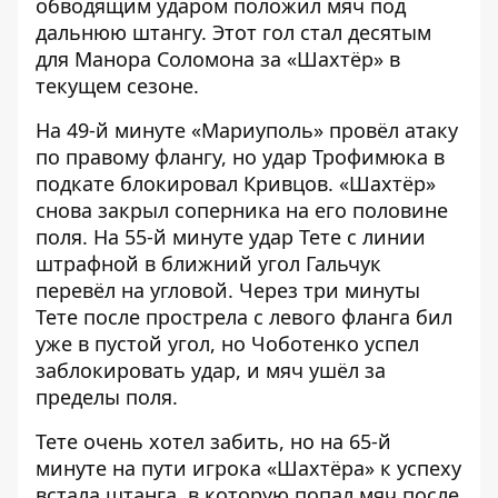
обводящим ударом положил мяч под
дальнюю штангу. Этот гол стал десятым
для Манора Соломона за «Шахтёр» в
текущем сезоне.
На 49-й минуте «Мариуполь» провёл атаку
по правому флангу, но удар Трофимюка в
подкате блокировал Кривцов. «Шахтёр»
снова закрыл соперника на его половине
поля. На 55-й минуте удар Тете с линии
штрафной в ближний угол Гальчук
перевёл на угловой. Через три минуты
Тете после прострела с левого фланга бил
уже в пустой угол, но Чоботенко успел
заблокировать удар, и мяч ушёл за
пределы поля.
Тете очень хотел забить, но на 65-й
минуте на пути игрока «Шахтёра» к успеху
встала штанга, в которую попал мяч после