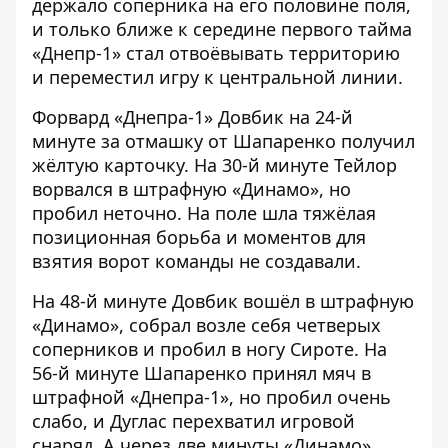
держало соперника на его половине поля,
и только ближе к середине первого тайма
«Днепр-1» стал отвоёвывать территорию
и переместил игру к центральной линии.
Форвард «Днепра-1» Довбик на 24-й
минуте за отмашку от Шапаренко получил
жёлтую карточку. На 30-й минуте Тейлор
ворвался в штрафную «Динамо», но
пробил неточно. На поле шла тяжёлая
позиционная борьба и моментов для
взятия ворот команды не создавали.
На 48-й минуте Довбик вошёл в штрафную
«Динамо», собрал возле себя четверых
соперников и пробил в ногу Сироте. На
56-й минуте Шапаренко принял мяч в
штрафной «Днепра-1», но пробил очень
слабо, и Дуглас перехватил игровой
снаряд. А через две минуты «Динамо»