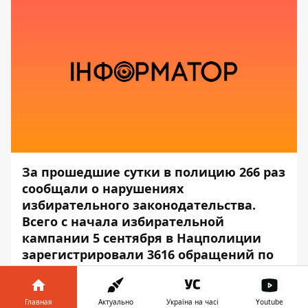
За прошедшие сутки в полицию 266 раз
сообщали о нарушениях
избирательного законодательства.
Всего с начала избирательной
кампании 5 сентября в Нацполиции
зарегистрировали 3616 обращений по
этому поводу.
За сутки открыли 24 уголовных
Главная
Актуально
Україна на часі
Youtube