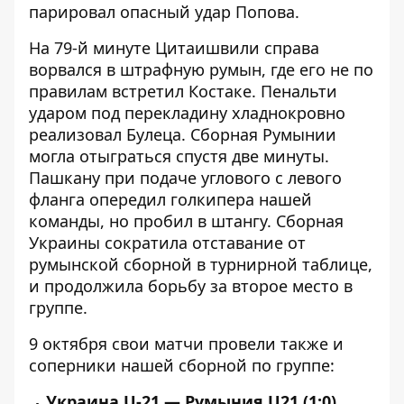
парировал опасный удар Попова.
На 79-й минуте Цитаишвили справа
ворвался в штрафную румын, где его не по
правилам встретил Костаке. Пенальти
ударом под перекладину хладнокровно
реализовал Булеца. Сборная Румынии
могла отыграться спустя две минуты.
Пашкану при подаче углового с левого
фланга опередил голкипера нашей
команды, но пробил в штангу. Сборная
Украины сократила отставание от
румынской сборной в турнирной таблице,
и продолжила борьбу за второе место в
группе.
9 октября свои матчи провели также и
соперники нашей сборной по группе:
Украина U-21 — Румыния U21 (1:0)