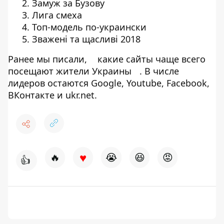
Замуж за Бузову
Лига смеха
Топ-модель по-украински
Зважені та щасливі 2018
Ранее мы писали,
какие сайты чаще всего
посещают жители Украины
. В числе
лидеров остаются Google, Youtube, Facebook,
ВКонтакте и ukr.net.
♥
🔥
😭
😆
😡
👍