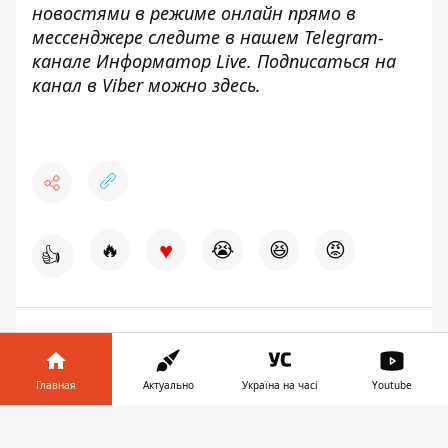
новостями в режиме онлайн прямо в
мессенджере следите в нашем Telegram-
канале
Информатор Live
. Подписаться на
канал в Viber можно
здесь
.
♥
🔥
😭
😆
😡
👍
СБУ
СУД
МОРГЕНШТЕРН
Главная
Актуально
Україна на часі
Youtube
Информатор в
13:52, 02 июля 2021
Скачать