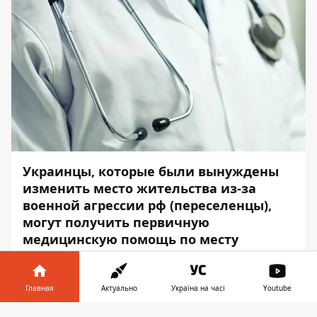
Украинцы, которые были вынуждены
изменить место жительства из-за
военной агрессии рф (переселенцы),
могут получить первичную
медицинскую помощь по месту
фактического пребывания, без
деклараций и направлений, в любой
больнице. Первичную медпомощь
Главная
Актуально
Україна на часі
Youtube
оказывают семейные врачи, терапевты