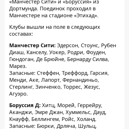
«Манчестер Сити» и «Боруссия» из
Дортмунда. Поединок проходил в
Манчестере на стадионе «Этихад».
Клубы вышли на поле в следующих
составах:
Манчестер Сити:
Эдерсон, Стоунс, Рубен
Диаш, Канселу, Уокер, Родри, Фоуден,
Гюндоган, Де Брюйне, Бернарду Силва,
Марез.
Запасные: Стеффен, Треффорд, Гарсия,
Менди, Аке, Лапорт, Фернандиньо,
Стерлинг, Зинченко, Торрес, Жезус,
Агуэро.
Боруссия Д:
Хитц, Морей, Геррейру,
Аканджи, Эмре Джан, Хуммельс, Дауд,
Кнауфф, Беллингем, Ройс, Холанд.
Запасные: Бюрки, Дрляча, Шульц,