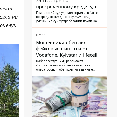
33 тыс. грн по
просроченному кредиту, но
спект,
суд взыскал с должницы
Полтавский суд удовлетворил иск банка
огла на
по кредитному договору 2025 года,
только 22 тыс. грн
уменьшив сумму требований почти на
поцелуи
треть
07:33
Мошенники обещают
фейковые выплаты от
Vodafone, Kyivstar и lifecell
Киберпреступники рассылают
фишинговые сообщения от имени
операторов, чтобы похитить данные
украинцев.