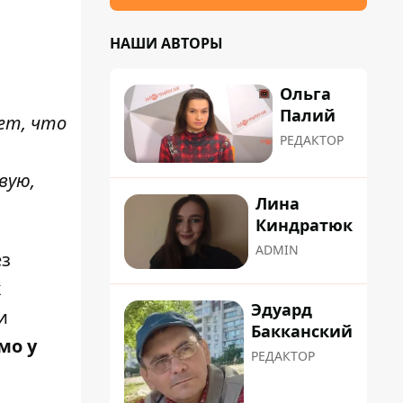
НАШИ АВТОРЫ
Ольга
Палий
ает, что
РЕДАКТОР
вую,
Лина
Киндратюк
ADMIN
ез
к
Эдуард
и
Бакканский
мо у
РЕДАКТОР