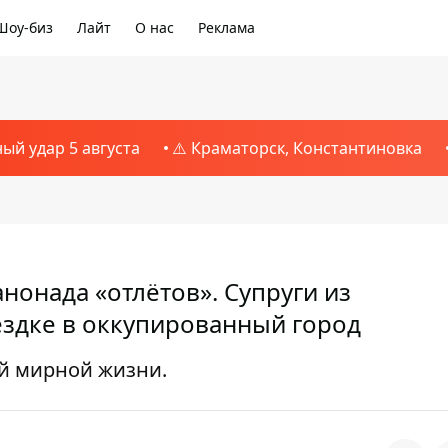
Шоу-биз
Лайт
О нас
Реклама
ный удар 5 августа
⚠️ Краматорск, Константиновка
нонада «отлётов». Супруги из
ездке в оккупированный город
й мирной жизни.