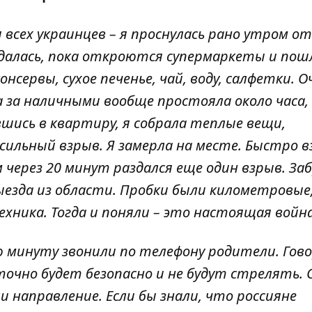
ля всех украинцев – я проснулась рано утром от
ждалась, пока откроются супермаркеты и пош
нсервы, сухое печенье, чай, воду, салфетки. О
а за наличными вообще простояла около часа, 
вшись в квартиру, я собрала теплые вещи,
сильный взрыв. Я замерла на месте. Быстро в
м через 20 минут раздался еще один взрыв. За
ыезда из области. Пробки были километровые,
хника. Тогда и поняли – это настоящая войн
ю минуту звонили по телефону родители. Гово
очно будет безопасно и не будут стрелять. 
 направление. Если бы знали, что россияне