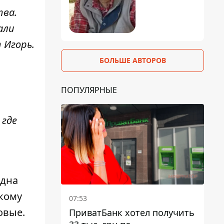
тва.
али
 Игорь.
БОЛЬШЕ АВТОРОВ
ПОПУЛЯРНЫЕ
 где
одна
скому
07:53
овые.
ПриватБанк хотел получить