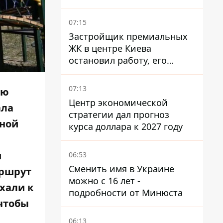
Феодосии пожар
07:15
Застройщик премиальных
ЖК в центре Киева
остановил работу, его
руководители сбежали из
Украины - Bihus.info
07:13
ию
Центр экономической
ала
стратегии дал прогноз
тной
курса доллара к 2027 году
и
06:53
Сменить имя в Украине
аршрут
можно с 16 лет -
хали к
подробности от Минюста
 чтобы
06:13