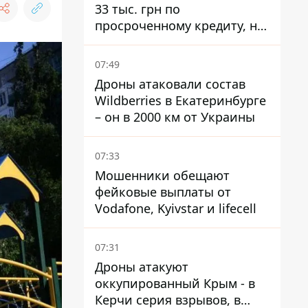
33 тыс. грн по
просроченному кредиту, но
суд взыскал с должницы
только 22 тыс. грн
07:49
Дроны атаковали состав
Wildberries в Екатеринбурге
– он в 2000 км от Украины
07:33
Мошенники обещают
фейковые выплаты от
Vodafone, Kyivstar и lifecell
07:31
Дроны атакуют
оккупированный Крым - в
Керчи серия взрывов, в