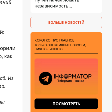
етний
независимость
собственного Центробанка,
заставив снизить базовую
БОЛЬШЕ НОВОСТЕЙ
ставку
й:
КОРОТКО ПРО ГЛАВНОЕ
ТОЛЬКО ОПЕРАТИВНЫЕ НОВОСТИ,
торили
НИЧЕГО ЛИШНЕГО
, как
ад. Из
то.
ны
ПОСМОТРЕТЬ