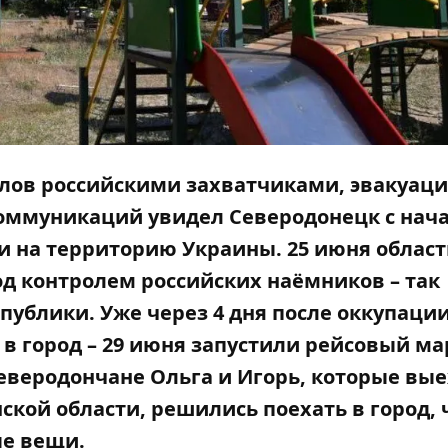
лов российскими захватчиками, эвакуац
коммуникаций увидел Северодонецк с нач
 на территорию Украины. 25 июня облас
од контролем российских наёмников – так
публики. Уже через 4 дня после оккупаци
в город – 29 июня запустили рейсовый м
еверодончане Ольга и Игорь, которые вые
ской области, решились поехать в город,
ые вещи.