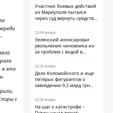
Участник боевых действий
из Мариуполя пытался
через суд вернуть средства
ла
субсидии со счета в
череди
Ощадбанке – каким было
23:09 вчера
–
решение
Зеленский анонсировал
увольнение чиновника из-
за проблем с водой в
зяла
Марганце
брала
22:52 вчера
 в это
Дело Коломойского и еще
а»
пятерых фигурантов о
завладении 9,2 млрд грн
рили,
ПриватБанка направили в
суд
Споры с
22:33 вчера
На шаг к катастрофе –
Путин начал ломать