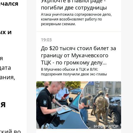
Укрпочте в Павлограде -
ачался
погибли две сотрудницы
Атака уничтожила сортировочное депо,
компания возобновляет работу по
резервным схемам.
ых и
19:03
До $20 тысяч стоил билет за
границу от Мукачевского
я
ТЦК - по громкому делу
дата
первые подозрения
В Мукачево обыски в ТЦК и ВЛК:
подозрения получили двое экс-главы
получили двое бывших
ания,
руководителей
ая
ский во