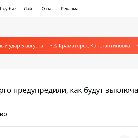
Шоу-биз
Лайт
О нас
Реклама
ный удар 5 августа
⚠️ Краматорск, Константиновка
рго предупредили, как будут выключа
ово