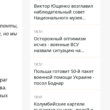
руководителей
Виктор Ющенко возглавил
наблюдательный совет
Национального музея
Голодомора-геноцида – что
упанты,
известно о должности
18:51
, но мы
Осторожный оптимизм
исчез - военные ВСУ
назвали ситуацию на
фронте более сложной - Bild
18:51
Польша готовит 50-й пакет
военной помощи Украине -
раг
посол Боднар
ва.
ных
18:41
Колумбийские картели
пытаются ссылать людей в