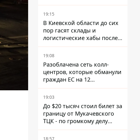
19:15
В Киевской области до сих
пор гасят склады и
логистические хабы после
прилетов ракет - ГСЧС
19:08
Разоблачена сеть колл-
центров, которые обманули
граждан ЕС на 12
миллионов - совместная
операция полиции Украины
19:03
и Чехии
До $20 тысяч стоил билет за
границу от Мукачевского
ТЦК - по громкому делу
первые подозрения
получили двое бывших
18:57