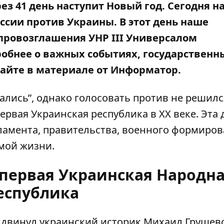
рез 41 день наступит Новый год. Сегодня н
оссии
против Украины. В этот день наше
я провозглашения УНР III Универсалом
обнее о важных событиях, государственн
айте в материале от
Информатор.
жались”, однако голосовать против не решилс
первая Украинская республика в ХХ веке. Эта 
ламента, правительства, военного формиров
имой жизни.
 первая Украинская Народн
еспублика
двинул украинский историк Михаил Грушев