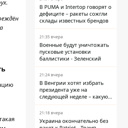
ух.
В PUMA и Intertop говорят о
дефиците – ракеты сожгли
вреждён
склады известных брендов
а
21:35 вчера
Военные будут уничтожать
пусковые установки
баллистики - Зеленский
ть
21:24 вчера
В Венгрии хотят избрать
кацию
президента уже на
следующей неделе – какую
дату предлагают
21:18 вчера
такая
Украина окончательно без
ракет к Patriot - Трамп