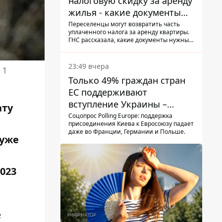
налоговую скидку за аренду
жилья - какие документы
подать
Переселенцы могут возвратить часть
уплаченного налога за аренду квартиры.
ГНС рассказала, какие документы нужны
для скидки.
23:49 вчера
 1
Только 49% граждан стран
ЕС поддерживают
вступление Украины –
ату
результаты опроса
Соцопрос Polling Europe: поддержка
присоединения Киева к Евросоюзу падает
даже во Франции, Германии и Польше.
 уже
023
е