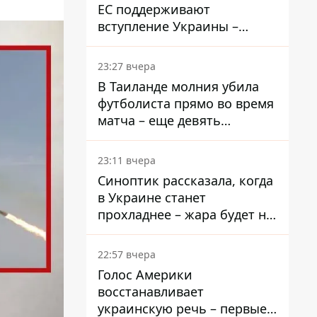
ЕС поддерживают
вступление Украины –
результаты опроса
23:27 вчера
В Таиланде молния убила
футболиста прямо во время
матча – еще девять
пострадали
23:11 вчера
Синоптик рассказала, когда
в Украине станет
прохладнее – жара будет не
долго
22:57 вчера
Голос Америки
восстанавливает
украинскую речь – первые