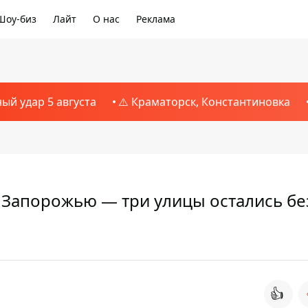
Шоу-биз
Лайт
О нас
Реклама
ный удар 5 августа
⚠️ Краматорск, Константиновка
 Запорожью — три улицы остались без
👍