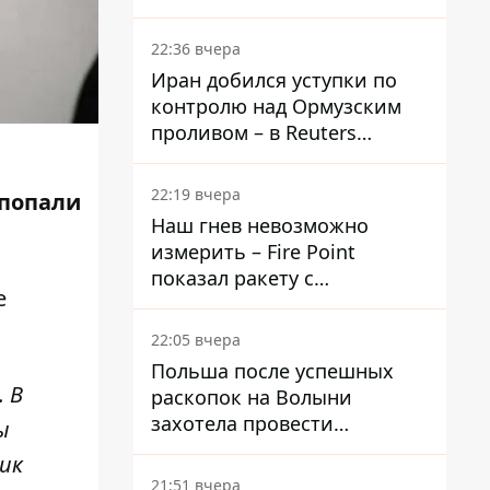
эфиры ожидаются на
следующей неделе
22:36 вчера
Иран добился уступки по
контролю над Ормузским
проливом – в Reuters
раскрыли детали
22:19 вчера
попали
Наш гнев невозможно
измерить – Fire Point
показал ракету с
е
загадочной отметкой 723
22:05 вчера
Польша после успешных
 В
раскопок на Волыни
захотела провести
ы
эксгумацию в новых местах
ик
21:51 вчера