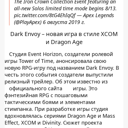
The Iron Crown Collection Event featuring an
all-new Solos limited time mode begins 8/13.
pic.twitter.com/8tG4EhIqQf
— Apex Legends
(@PlayApex)
6 августа 2019 г.
Dark Envoy – новая игра в стиле XCOM
и Dragon Age
Студия Event Horizon, создатели ролевой
игры Tower of Time, анонсировала свою
новую RPG-игру под названием Dark Envoy. В
честь этого события создатели выпустили
релизный трейлер. Об этом известно из
официального сайта
игры. Это
фэнтезийная RPG с пошаговыми
тактическими боями и элементами
стимпанка. При разработке игры студия
вдохновлялась сериями Dragon Age и Mass
Effect, XCOM и Divinity. Сюжет проекта