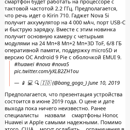
смартфон будет работать на процессоре c
тактовой частотой 2.2 ГГц. Предполагается,
что речь идет о Kirin 710. Гаджет Nova 5i
получит аккумулятор на 4 000 мАч, порт USB-C
и быструю зарядку. Вместе с этим новинка
получит основную камеру с четырьмя
модулями на 24 Мп+8 Мп+2 Мп+3D ToF, 6/8 ГБ
оперативной памяти, поддержку microSD и
версию ОС Android 9 Pie с оболочкой EMUI 9.
#huawei
#nova
#nova5
pic.twitter.com/yXLB2ZH1ou
— 📱 💻 🔍 🇮🇩 (@bang_gogo_)
June 10, 2019
Предполагается, что презентация устройства
состоится в июне 2019 года. О цене и дате
выхода пока ничего неизвестно. Ранее
специалисты
назвали
смартфоны Honor,
Huawei и Apple самыми надежными. Помимо
этого, США
могут ослабить
ограничения в