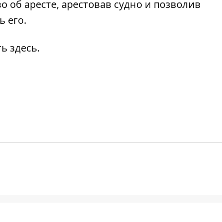
о об аресте, арестовав судно и позволив
 его.
ть
здесь
.