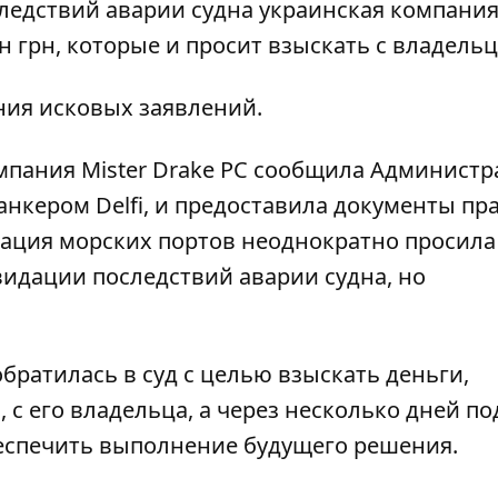
следствий аварии судна украинская компани
 грн, которые и просит взыскать с владельца
ния исковых заявлений.
мпания Mister Drake PC сообщила Админист
анкером Delfi, и предоставила документы пр
рация морских портов неоднократно просила
видации последствий аварии судна, но
братилась в суд с целью взыскать деньги,
, с его владельца, а через несколько дней по
беспечить выполнение будущего решения.