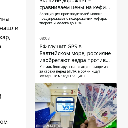
Украине дорожает –
сравниваем цены на кефир
в супермаркетах
Ассоциация производителей молока
ина
предупреждает о подорожании кефира,
творога и молока до 10%.
 нашли
жар,
08:08
о
РФ глушит GPS в
Балтийском море, россияне
изобретают ведра против
РЭБ
Кремль блокирует навигацию в море из-
за страха перед БПЛА, моряки ищут
кустарные методы защиты
й
ром