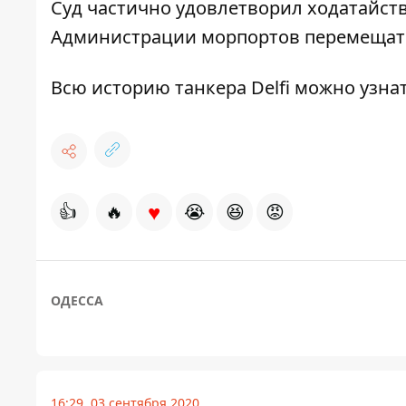
Суд частично удовлетворил ходатайств
Администрации морпортов перемещать
Всю историю танкера Delfi можно узна
♥
👍
🔥
😭
😆
😡
ОДЕССА
16:29, 03 сентября 2020