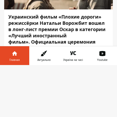
Украинский фильм «Плохие дороги»
режиссёрки Натальи Ворожбит вошел
в лонг-лист премии Оскар в категории
«Лучший иностранный
фильм». Официальная церемония
состоится 27 марта в Лос-Анджелесе.
Об этом сообщает
Информатор
со
Главная
Актуально
Україна на часі
Youtube
ссылкой на
список премии
.
Информатор в
Скачать
В общей сложности в списке – 93 фильма
телефоне
👉
со всего мира, однако попадет ли лента в
список 15 номинантов шорт-листа –
объявят уже 21 декабря.