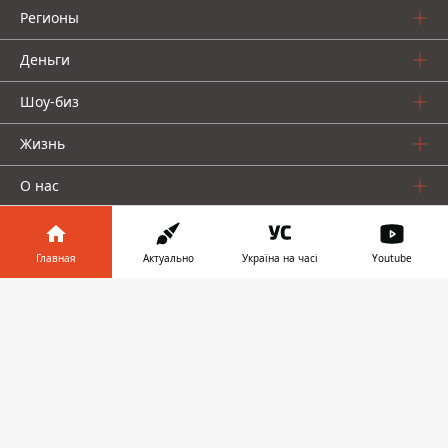
Регионы
Деньги
Шоу-биз
Жизнь
О нас
Главная
Актуально
Україна на часі
Youtube
Информатор в
Скачать
телефоне
👉
Информатор проекты
Столица
Ваши финансы
Авто
Geek
© 2016-2026 Informator