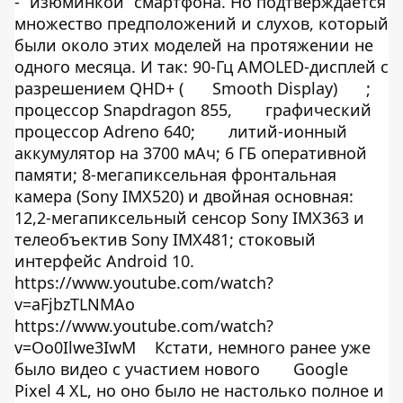
- “изюминкой” смартфона. Но подтверждается
множество предположений и слухов, который
были около этих моделей на протяжении не
одного месяца. И так: 90-Гц AMOLED-дисплей с
разрешением QHD+ (
Smooth Display)
;
процессор Snapdragon 855,
графический
процессор Adreno 640;
литий-ионный
аккумулятор на 3700 мАч; 6 ГБ оперативной
памяти; 8-мегапиксельная фронтальная
камера (Sony IMX520) и двойная основная:
12,2-мегапиксельный сенсор Sony IMX363 и
телеобъектив Sony IMX481; стоковый
интерфейс Android 10.
https://www.youtube.com/watch?
v=aFjbzTLNMAo
https://www.youtube.com/watch?
v=Oo0Ilwe3IwM
Кстати, немного ранее уже
было видео с участием нового
Google
Pixel 4 XL, но оно было не настолько полное и