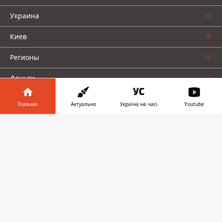
Украина
Киев
Регионы
Деньги
Шоу-биз
Главная
Актуально
Україна на часі
Youtube
Жизнь
Информатор в
Скачать
телефоне
👉
О нас
Информатор проекты