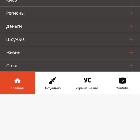
Регионы
Деньги
Шоу-биз
Жизнь
О нас
Главная
Актуально
Україна на часі
Youtube
Информатор в
Скачать
телефоне
👉
Информатор проекты
Столица
Ваши финансы
Авто
Geek
© 2016-2026 Informator