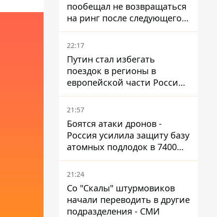
пообещал не возвращаться
на ринг после следующего
боя
22:17
Путин стал избегать
поездок в регионы в
европейской части России,
куда регулярно долетают
дроны
21:57
Боятся атаки дронов -
Россия усилила защиту базу
атомных подлодок в 7400
км от Украины
21:24
Со "Скалы" штурмовиков
начали переводить в другие
подразделения - СМИ