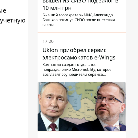
вышел из СИЗО под залог в
10 млн грн
ые
Бывший госсекретарь МИД Александр
 учетную
Баньков покинул СИЗО после внесения
залога
17:20
Uklon приобрел сервис
электросамокатов e-Wings
Компания создает отдельное
подразделение Micromobility, которое
возглавят соучредители сервиса
самокатов.