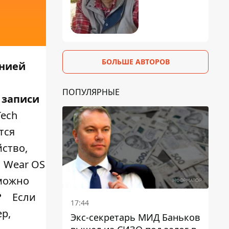
БОЛЬШЕ АВТОРОВ
анией
ПОПУЛЯРНЫЕ
 записи
ech
тся
йство,
ы Wear OS
 можно
?
Если
17:44
р,
Экс-секретарь МИД Баньков