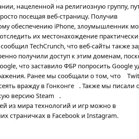
нии, нацеленной на религиозную группу, пу
росто посещая веб-страницу. Получив
ому обеспечению iPhone, злоумышленник м
отследить их местонахождение практически
сообщил TechCrunch, что веб-сайты также з
ренно получили доступ к этим доменам, поск
ogle, что заставило ФБР попросить Google у
ражения. Ранее мы сообщали о том, что
Twit
сеять вражду в Гонконге
. Также мы писали о
кую версию Steam
.
ей из мира технологий и игр можно в
аших страничках в
Facebook
и
Instagram
.