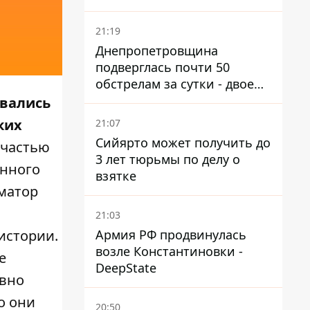
21:19
Днепропетровщина
подверглась почти 50
обстрелам за сутки - двое
погибших, шесть
овались
пострадавших
ких
21:07
Сийярто может получить до
 частью
3 лет тюрьмы по делу о
енного
взятке
матор
21:03
Армия РФ продвинулась
истории.
возле Константиновки -
е
DeepState
авно
о они
20:50