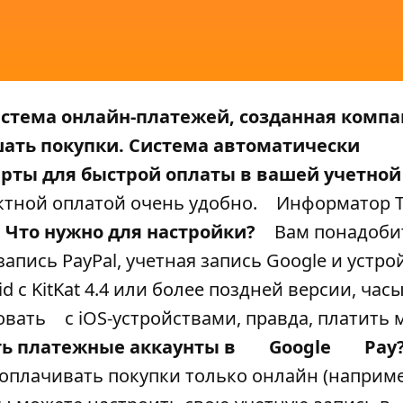
истема онлайн-платежей, созданная комп
шать покупки. Система автоматически
рты для быстрой оплаты в вашей учетной
ктной оплатой очень удобно.
Информатор T
Что нужно для настройки?
Вам понадоби
апись PayPal, учетная запись Google и устро
d c KitKat 4.4 или более поздней версии, час
овать
с iOS-устройствами, правда, платить
ть платежные аккаунты в
Google
Pay
 оплачивать покупки только онлайн (наприме