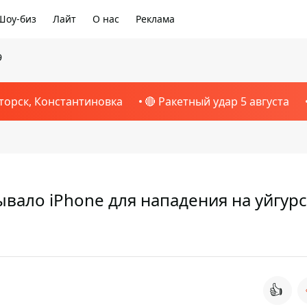
Шоу-биз
Лайт
О нас
Реклама
9
торск, Константиновка
🔴 Ракетный удар 5 августа
вало iPhone для нападения на уйгур
👍