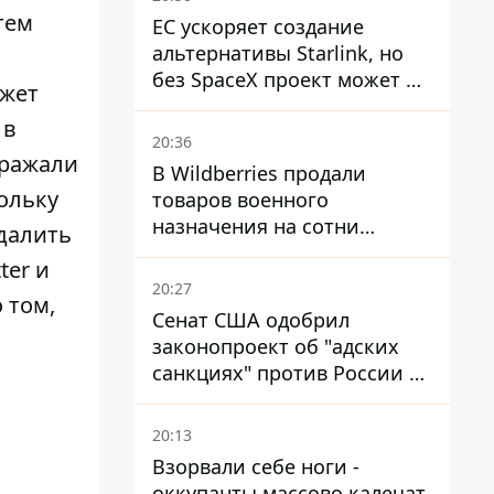
тем
ЕС ускоряет создание
альтернативы Starlink, но
без SpaceX проект может не
ожет
обойтись
 в
20:36
аражали
В Wildberries продали
ольку
товаров военного
назначения на сотни
далить
миллионов, но удары ВСУ
ter и
изменили ситуацию
20:27
 том,
Сенат США одобрил
законопроект об "адских
санкциях" против России и
Ирана
20:13
Взорвали себе ноги -
оккупанты массово калечат