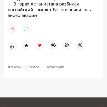
В горах Афганистана разбился
российский самолет Falcon: появилось
видео аварии
♥
🔥
😭
😆
😡
👍
ТЕРРОРИСТ
РОССИЯ
АФГАНИСТАН