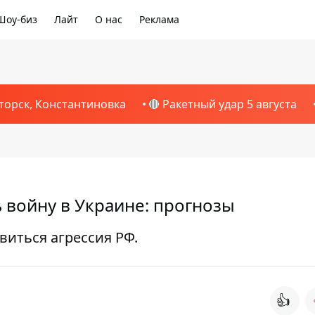
Шоу-биз
Лайт
О нас
Реклама
торск, Константиновка
🔴 Ракетный удар 5 августа
 войну в Украине: прогнозы
виться агрессия РФ.
👍