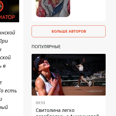
БОЛЬШЕ АВТОРОВ
инской
При
ПОПУЛЯРНЫЕ
и
ской
ь в
е
То есть
и
09:53
ный
Свитолина легко