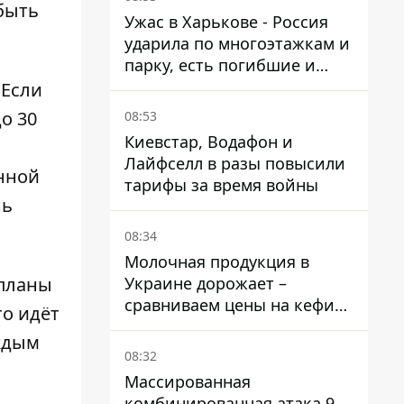
быть
Ужас в Харькове - Россия
ударила по многоэтажкам и
парку, есть погибшие и
раненые
 Если
о 30
08:53
Киевстар, Водафон и
Лайфселл в разы повысили
анной
тарифы за время войны
нь
08:34
Молочная продукция в
Украине дорожает –
 планы
сравниваем цены на кефир
то идёт
в супермаркетах
аждым
08:32
Массированная
комбинированная атака 9