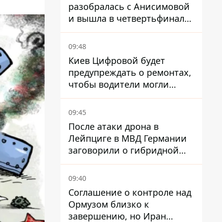
разобралась с Анисимовой
и вышла в четвертьфинал
турнира в Торонто
09:48
Киев Цифровой будет
предупреждать о ремонтах,
чтобы водители могли
избегать участков с
пробками
09:45
После атаки дрона в
Лейпциге в МВД Германии
заговорили о гибридной
войне – мы ежедневно цель
09:40
Соглашение о контроле над
Ормузом близко к
завершению, но Иран