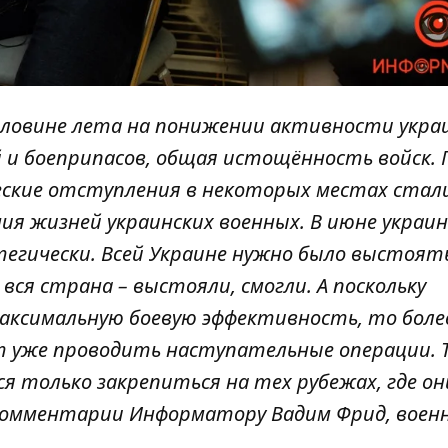
оловине лета на понижении активности укра
 и боеприпасов, общая истощённость войск. 
ские отступления в некоторых местах стал
ия жизней украинских военных. В июне украин
гически. Всей Украине нужно было выстоят
вся страна – выстояли, смогли. А поскольку
максимальную боевую эффективность, то боле
ут уже проводить наступательные операции. 
 только закрепиться на тех рубежах, где он
в комментарии Информатору Вадим Фрид, воен