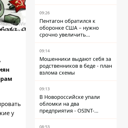
выдвинул новые
требования – СМИ
09:26
раскрыли подробности
Пентагон обратился к
оборонке США – нужно
срочно увеличить
производство вооружений
09:14
Мошенники выдают себя за
ь
родственников в беде - план
иян
взлома схемы
орам
09:13
В Новороссийске упали
ировать
обломки на два
предприятия - OSINT-
кие у
каналы предполагают удар
по порту
08:53