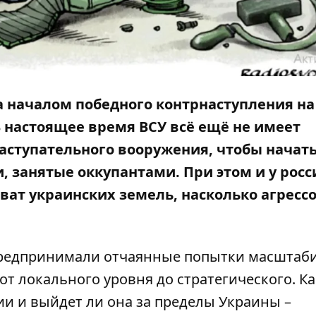
а началом победного контрнаступления на
В настоящее время ВСУ всё ещё не имеет
наступательного вооружения, чтобы начат
 занятые оккупантами. При этом и у росс
ват украинских земель, насколько агресс
предпринимали отчаянные попытки масштаб
от локального уровня до стратегического. Ка
и и выйдет ли она за пределы Украины –