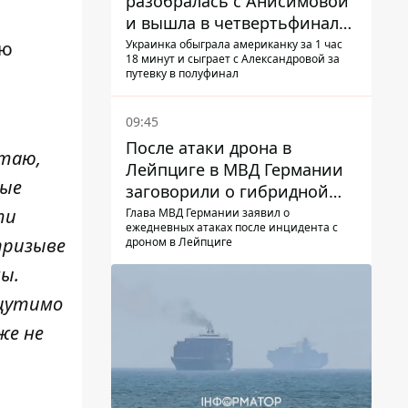
разобралась с Анисимовой
и вышла в четвертьфинал
турнира в Торонто
Украинка обыграла американку за 1 час
ию
18 минут и сыграет с Александровой за
путевку в полуфинал
09:45
После атаки дрона в
итаю,
Лейпциге в МВД Германии
ные
заговорили о гибридной
войне – мы ежедневно цель
ти
Глава МВД Германии заявил о
ежедневных атаках после инцидента с
призыве
дроном в Лейпциге
ны.
ощутимо
же не