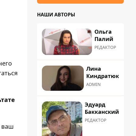
НАШИ АВТОРЫ
Ольга
Палий
РЕДАКТОР
него
Лина
гаться
Киндратюк
ADMIN
ьтате
Эдуард
Бакканский
РЕДАКТОР
ь ваш