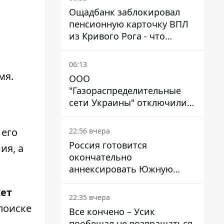
Ощадбанк заблокировал
пенсионную карточку ВПЛ
из Кривого Рога - что
решил суд
06:13
мя.
ООО
"Газораспределительные
сети Украины" отключили
львовянке газ - что решил
суд
 его
22:56 вчера
Россия готовится
ия, а
окончательно
аннексировать Южную
Осетию – страны НАТО
жет
обеспокоены
22:35 вчера
поиске
Все кончено – Усик
пообещал не возвращаться