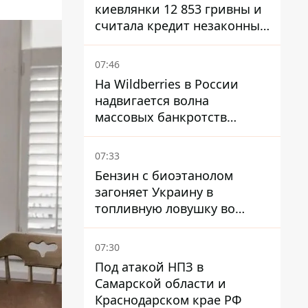
киевлянки 12 853 гривны и
считала кредит незаконным
- что решил суд
07:46
На Wildberries в России
надвигается волна
массовых банкротств
продавцов - Reuters
07:33
Бензин с биоэтанолом
загоняет Украину в
топливную ловушку во
время войны - Сергей Куюн
07:30
Под атакой НПЗ в
Самарской области и
Краснодарском крае РФ