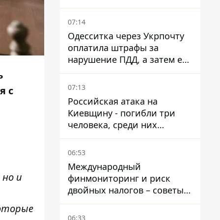
07:14
Одесситка через Укрпочту
оплатила штрафы за
нарушение ПДД, а затем ее
счета заблокировали - в
ь
чем причина и что решил
07:13
я с
суд
Российская атака на
Киевщину - погибли три
человека, среди них
ребенок 2022 года
рождения
06:53
Международный
 но и
финмониторинг и риск
двойных налогов – советы
украинцам в Польше
которые
06:33