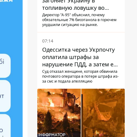
загоняет Украину в
топливную ловушку во
время войны - Сергей Куюн
Директор "А-95" объяснил, почему
обязательные 7% биоэтанола в горючем
ухудшили ситуацию на рынке.
07:14
Одесситка через Укрпочту
оплатила штрафы за
нарушение ПДД, а затем ее
счета заблокировали - в
Суд отказал женщине, которая обвинила
почтового оператора в потере штрафа из-
чем причина и что решил
за смс и подала апелляцию
суд