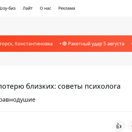
Шоу-биз
Лайт
О нас
Реклама
торск, Константиновка
🔴 Ракетный удар 5 августа
потерю близких: советы психолога
еравнодушие
👍