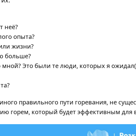
 их:
т неё?
лого опыта?
х или жизни?
ню больше?
 мной? Это были те люди, которых я ожидал(
ыта?
диного правильного пути горевания, не сущес
ию горем, который будет эффективным для в